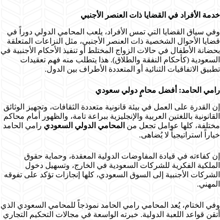
خدمة الأفراد في القضايا ذات العنصر الأجنبي
وفي سياق القضايا التي تمس الأفراد، يلعب المحامي الدولي دوراً في
قضايا الأحوال الشخصية ذات العنصر الأجنبي، مثل النزاعات المتعلقة
بحضانة الأطفال في حالات الزواج المختلط أو تنفيذ الأحكام الأجنبية في
السعودية (كأحكام النفقة والطلاق). هذا يتطلب منه فهم تعقيدات
تطبيق الاتفاقيات الثنائية أو المتعددة الأطراف بين الدول.
رامي الحامد: أفضل محامٍ دولي سعودي
إن القدرة على العمل في بيئة قانونية متعددة الثقافات، وتجهيز الوثائق
القانونية باللغتين العربية والإنجليزية ببراعة تامة، والظهور أمام محاكم
مختلفة، كلها عوامل تجعل من
المحامي الدولي السعودي
رامي الحامد
خياراً استراتيجياً لا يُضاهى.
إن كفاءته في قيادة المفاوضات الدولية المعقدة، وحماية حقوق
الملكية الفكرية للشركات السعودية في الخارج، وتسهيل دخول
الشركات الأجنبية إلى السوق السعودي، كلها إنجازات تؤكد على تفوقه
المهني.
وفي الختام، يُعد المحامي رامي الحامد نموذجاً للمحامي السعودي الذي
أتقن قواعد اللعبة الدولية. خبرته الواسعة في مجالات التحكيم التجاري