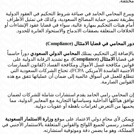
مختلفة.
ويبرع المحامي الحامد في صياغة شروط التحكيم في العقود الدولية
بطريقة تضمن حماية المصالح السعودية، وكذلك في تمثيل الأطراف
أمام هيئات التحكيم بمهارة عالية، سواء في قضايا عقود الإنشاءات أو
الخلافات المتعلقة بصفقات الاندماج والاستحواذ العابرة للحدود.
دور المحامي في قضايا الامتثال (Compliance)
بالإضافة إلى التحكيم، يمتلك
المحامي الدولي السعودي
دوراً حاسماً
في قضايا
الامتثال (Compliance)
. مع تشديد الرقابة الدولية على
قوانين مكافحة غسل الأموال ومكافحة الفساد (كقانون الممارسات
الأجنبية الفاسدة الأمريكي FCPA)، تحتاج الشركات السعودية التي
تتطلع للعمل في أسواق عالمية إلى ضمان أن عملياتها تتفق مع هذه
القوانين الصارمة.
إن المحامي رامي الحامد يقدم استشارات شاملة للشركات لضمان
توافق هياكلها الداخلية وسياساتها التجارية مع المعايير الدولية، مما
يحميها من التعرض لغرامات باهظة أو عقوبات دولية.
ويمكن لأي محامٍ دولي الاعتماد على موقع
وزارة الاستثمار السعودية
كمصدر رسمي لجميع اللوائح والقوانين المتعلقة بالاستثمار الأجنبي في
المملكة، وهو ما يضمن دقة وموثوقية استشارته.