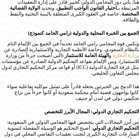
هنا، يأتي دور المحامي الدولي كخبير قادر على إدارة التعقيدات
المرتبطة بـ
اختيار القانون الواجب التطبيق
، وتحديد
الولاية القضائية
المختصة
، خاصة في العقود الكبرى المتعلقة بالبنية التحتية والنفط
والطاقة.
الجمع بين الخبرة المحلية والدولية (رامي الحامد كنموذج)
وتكمن قوة المحامي رامي الحامد تحديداً في الجمع بين الإلمام التام
بالنظام السعودي، وخاصة الأنظمة التجارية والاستثمارية الصادرة عن
وزارة التجارة
و
الهيئة العامة للاستثمار
(التي أصبحت جزءاً من وزارة
الاستثمار)، وبين الإلمام بقواعد التحكيم الدولية الصادرة عن مؤسسات
مثل غرفة التجارة الدولية (ICC) أو قواعد مركز التحكيم التجاري لدول
مجلس التعاون الخليجي.
هذا الدمج بين الخبرتين يجعله قادراً على تمثيل موكليه بفاعلية سواء
كانوا يواجهون قضية أمام محكمة سعودية أو كانوا جزءاً من نزاع
تحكيمي دولي في لندن أو جنيف.
التحكيم التجاري الدولي: المجال الأبرز للتخصص
من أبرز المجالات التي يتخصص فيها المحامي الدولي في السعودية:
التحكيم التجاري الدولي
. أصبح التحكيم هو الوسيلة المفضلة لتسوية
المنازعات التجارية الكبرى لتجنب تعقيدات التقاضي المحلي في دول