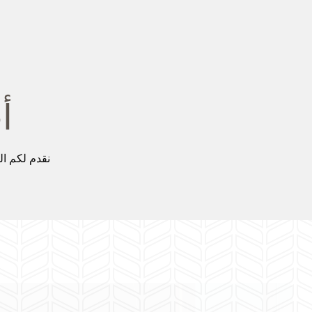
أ
نقدم لكم ال