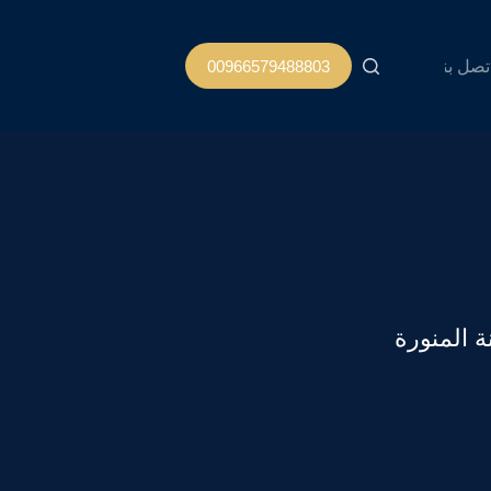
تصل بنا
00966579488803
 المنورة