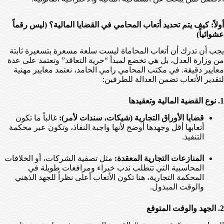
أولاً: كيف يتم تحديد أتعاب المحامي في القضايا المالية؟ (ليس رقماً
عشوائياً)
يجب أن تدرك أن أتعاب المحاماة ليست سلعة مسعرة بتسعيرة ثابتة
من وزارة العدل، بل هي تخضع لمبدأ “حرية التعاقد” وتعتمد على عدة
معايير دقيقة. في مكتب المحامي رامي الحامد، نعتمد معايير مهنية
لتقدير الأتعاب تضمن العدالة للطرفين:
1. نوع القضية المالية وتعقيدها
قضايا الأوراق التجارية (شيكات، سندات لأمر):
غالباً ما تكون
أتعابها أقل وجهدها أوضح لأنها واجبة النفاذ، وتكون عبر محكمة
التنفيذ.
المنازعات التجارية المعقدة:
مثل تصفية الشركات، أو الخلافات
المحاسبية التي تتطلب ندب خبراء ومرافعات طويلة في
المحكمة التجارية، هنا تكون الأتعاب أعلى نظراً للجهد الذهني
والوقت المبذول.
2. الجهد والوقت المتوقع