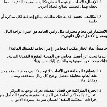
الإهمال:
الأتعاب الزهيدة لا تغطي تكاليف المتابعة الدقيقة، مما
يجعله يهمل قضيتك لصالح قضايا أخرى.
التكاليف الخفية:
قد يفاجئك بطلبات مبالغ إضافية لكل مذكرة أو
جلسة.
الاستثمار في محامٍ محترف مثل رامي الحامد هو “شراء لراحة البال
وضمان لأفضل تمثيل قانوني”.
خامساً: لماذا تختار مكتب المحامي رامي الحامد لقضيتك المالية؟
عندما تبحث عن
أفضل محامي في المدينة المنورة
للقضايا المالية،
فإنك تبحث عن الموثوقية والنتائج. إليك ما يميزنا:
الشفافية المطلقة في الأتعاب:
لا توجد تكاليف مخفية. نوقع معك
عقد أتعاب محاماة
مفصل يوضح كل ريال ستدفعه، ومتى،
ومقابل ماذا.
الخبرة المتراكمة في قضايا المدينة:
نعرف توجهات الدوائر
التجارية والمحاكم العامة في المدينة المنورة، وكيفية التعامل مع
إجراءات “محكمة التنفيذ” لضمان سرعة استرداد الأموال.