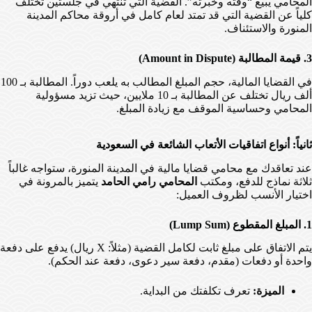
المحامي يبيع “وقته وخبرته”. القضية التي تنتهي في جلستين تختلف
كلياً عن القضية التي قد تمتد لعام كامل في أروقة محاكم المدينة
المنورة والاستئناف.
3. قيمة المطالبة (Amount in Dispute)
في القضايا المالية، حجم المبلغ المطالب به يلعب دوراً. المطالبة بـ 100
ألف ريال تختلف عن المطالبة بـ 10 ملايين، حيث تزيد مسؤولية
المحامي وحساسية الموقف مع زيادة المبلغ.
ثانياً: أنواع اتفاقيات الأتعاب الشائعة في السعودية
عند تعاقدك مع محامي قضايا مالية في المدينة المنورة، ستواجه غالباً
ثلاثة نماذج للدفع، ومكتب
المحامي رامي الحامد
يتميز بالمرونة في
اختيار الأنسب لظروف العميل:
1. المبلغ المقطوع (Lump Sum)
يتم الاتفاق على مبلغ ثابت لكامل القضية (مثلاً: X ريال) يدفع على دفعة
واحدة أو دفعات (مقدم، دفعة سير دعوى، دفعة عند الحكم).
الميزة:
تعرف تكلفتك من البداية.