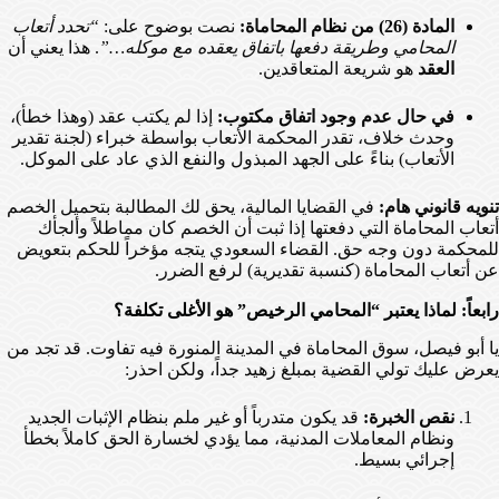
المادة (26) من نظام المحاماة:
نصت بوضوح على:
“تحدد أتعاب
المحامي وطريقة دفعها باتفاق يعقده مع موكله…”
. هذا يعني أن
العقد
هو شريعة المتعاقدين.
في حال عدم وجود اتفاق مكتوب:
إذا لم يكتب عقد (وهذا خطأ)،
وحدث خلاف، تقدر المحكمة الأتعاب بواسطة خبراء (لجنة تقدير
الأتعاب) بناءً على الجهد المبذول والنفع الذي عاد على الموكل.
تنويه قانوني هام:
في القضايا المالية، يحق لك المطالبة بتحميل الخصم
أتعاب المحاماة التي دفعتها إذا ثبت أن الخصم كان مماطلاً وألجأك
للمحكمة دون وجه حق. القضاء السعودي يتجه مؤخراً للحكم بتعويض
عن أتعاب المحاماة (كنسبة تقديرية) لرفع الضرر.
رابعاً: لماذا يعتبر “المحامي الرخيص” هو الأغلى تكلفة؟
يا أبو فيصل، سوق المحاماة في المدينة المنورة فيه تفاوت. قد تجد من
يعرض عليك تولي القضية بمبلغ زهيد جداً، ولكن احذر:
نقص الخبرة:
قد يكون متدرباً أو غير ملم بنظام الإثبات الجديد
ونظام المعاملات المدنية، مما يؤدي لخسارة الحق كاملاً بخطأ
إجرائي بسيط.