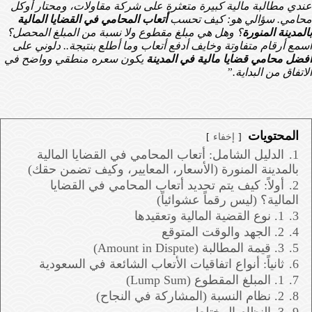
عندي مطالبة مالية كبيرة متعثرة على شركة مقاولات، ومحتار أوكل
محامي. سؤالي هو: كيف تحسب
أتعاب المحامي في القضايا المالية
بالمدينة المنورة
؟ وهل هي مبلغ مقطوع ولا نسبة من المبلغ المحصل؟
أسمع أرقام متفاوتة وخايف أدفع أتعاب وما أطلع بنتيجة.. دلوني على
أفضل محامي قضايا مالية في المدينة
يكون سعره منطقي وواضح في
الاتفاق من البداية.”
المحتويات
إخفاء
1.
الدليل الشامل: أتعاب المحامي في القضايا المالية
بالمدينة المنورة (الأسعار، المعايير، وكيف تضمن حقك)
2.
أولاً: كيف يتم تحديد أتعاب المحامي في القضايا
المالية؟ (ليس رقماً عشوائياً)
3.
1. نوع القضية المالية وتعقيدها
4.
2. الجهد والوقت المتوقع
5.
3. قيمة المطالبة (Amount in Dispute)
6.
ثانياً: أنواع اتفاقيات الأتعاب الشائعة في السعودية
7.
1. المبلغ المقطوع (Lump Sum)
8.
2. نظام النسبة (المشاركة في النجاح)
9.
3. النظام المختلط