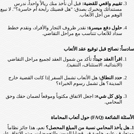
تقييم واقعي للقضية:
قبل أن نأخذ منك ريالاً واحداً، ندرس
مستنداتك ونخبرك بصدق: “هل قضيتك رابحة أم خاسرة؟”. لا نبيع
الوهم من أجل الأتعاب.
حلول دفع ميسرة:
نقدر ظروف التجار والأفراد، ونقدم خطط
سداد للأتعاب تتناسب مع مراحل التقاضي.
سادساً: نصائح قبل توقيع عقد الأتعاب
اقرأ العقد جيداً:
تأكد من شمول العقد لجميع مراحل التقاضي
(الابتدائية، الاستئناف، التنفيذ).
حدد النطاق:
هل الأتعاب تشمل السفر إذا كانت القضية خارج
المدينة؟ هل تشمل رسوم الخبراء؟
وثق كل شيء:
اجعل الاتفاق مكتوباً وموقعاً لضمان حقك وحق
المحامي.
الأسئلة الشائعة (FAQ) حول أتعاب المحاماة
1. هل يأخذ المحامي نسبة من المبلغ المحصل؟
نعم، هذا جائز نظاماً
ومتعارف عليه، خاصة في قضايا الديون والتعويضات، ويتم الاتفاق على