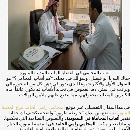
أتعاب المحامي في القضايا المالية المدينة المنورة
حياك الله يا أبو فيصل، وسؤالك في محله. “كم أتعاب المحامي؟” هو
السؤال الأول والأكثر شيوعاً الذي يدور في ذهن كل من له حق مالي
ويرغب في استرداده. الغموض في تحديد الأتعاب قد يكون عائقاً أمام
الكثيرين للمطالبة بحقوقهم، مما يضيع عليهم ملايين الريالات.
في هذا المقال التفصيلي عبر موقع
المحامي رامي الحامد فرع المدينة
المنورة
، سنضع بين يديك “خارطة طريق” واضحة تكشف لك خفايا
تقدير
أتعاب المحاماة في السعودية
، والنصوص النظامية التي تحكمها،
ولماذا يعتبر مكتب
المحامي رامي الحامد
في المدينة المنورة الخيار
الأفضل لمن يبحث عن الشفافية المالية والاحترافية القانونية.