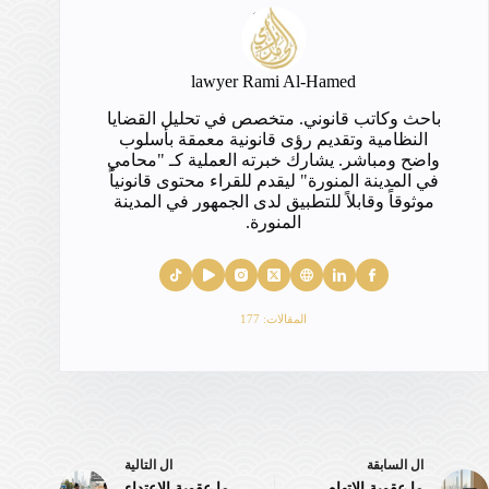
lawyer Rami Al-Hamed
باحث وكاتب قانوني. متخصص في تحليل القضايا
النظامية وتقديم رؤى قانونية معمقة بأسلوب
واضح ومباشر. يشارك خبرته العملية كـ "محامي
في المدينة المنورة" ليقدم للقراء محتوى قانونياً
موثوقاً وقابلاً للتطبيق لدى الجمهور في المدينة
المنورة.
المقالات: 177
ال
السابقة
ال
التالية
ما عقوبة الاتهام
ما عقوبة الاعتداء