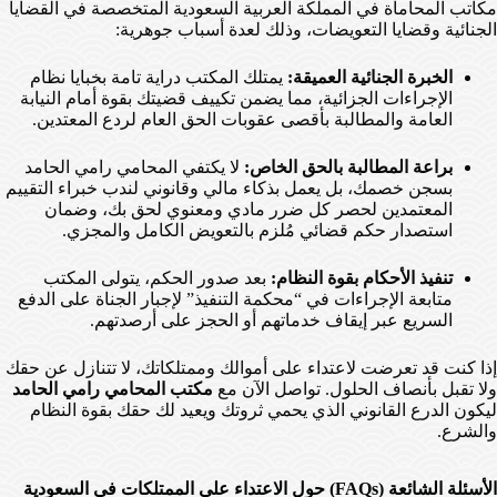
مكاتب المحاماة في المملكة العربية السعودية المتخصصة في القضايا
الجنائية وقضايا التعويضات، وذلك لعدة أسباب جوهرية:
الخبرة الجنائية العميقة:
يمتلك المكتب دراية تامة بخبايا نظام
الإجراءات الجزائية، مما يضمن تكييف قضيتك بقوة أمام النيابة
العامة والمطالبة بأقصى عقوبات الحق العام لردع المعتدين.
براعة المطالبة بالحق الخاص:
لا يكتفي المحامي رامي الحامد
بسجن خصمك، بل يعمل بذكاء مالي وقانوني لندب خبراء التقييم
المعتمدين لحصر كل ضرر مادي ومعنوي لحق بك، وضمان
استصدار حكم قضائي مُلزم بالتعويض الكامل والمجزي.
تنفيذ الأحكام بقوة النظام:
بعد صدور الحكم، يتولى المكتب
متابعة الإجراءات في “محكمة التنفيذ” لإجبار الجناة على الدفع
السريع عبر إيقاف خدماتهم أو الحجز على أرصدتهم.
إذا كنت قد تعرضت لاعتداء على أموالك وممتلكاتك، لا تتنازل عن حقك
ولا تقبل بأنصاف الحلول. تواصل الآن مع
مكتب المحامي رامي الحامد
ليكون الدرع القانوني الذي يحمي ثروتك ويعيد لك حقك بقوة النظام
والشرع.
الأسئلة الشائعة (FAQs) حول الاعتداء على الممتلكات في السعودية