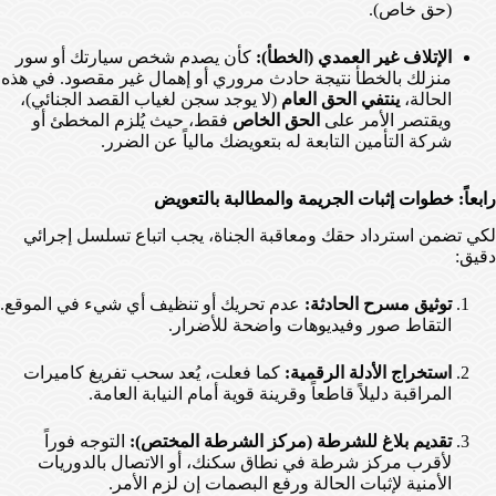
(حق خاص).
الإتلاف غير العمدي (الخطأ):
كأن يصدم شخص سيارتك أو سور
منزلك بالخطأ نتيجة حادث مروري أو إهمال غير مقصود. في هذه
الحالة،
ينتفي الحق العام
(لا يوجد سجن لغياب القصد الجنائي)،
ويقتصر الأمر على
الحق الخاص
فقط، حيث يُلزم المخطئ أو
شركة التأمين التابعة له بتعويضك مالياً عن الضرر.
رابعاً: خطوات إثبات الجريمة والمطالبة بالتعويض
لكي تضمن استرداد حقك ومعاقبة الجناة، يجب اتباع تسلسل إجرائي
دقيق:
توثيق مسرح الحادثة:
عدم تحريك أو تنظيف أي شيء في الموقع.
التقاط صور وفيديوهات واضحة للأضرار.
استخراج الأدلة الرقمية:
كما فعلت، يُعد سحب تفريغ كاميرات
المراقبة دليلاً قاطعاً وقرينة قوية أمام النيابة العامة.
تقديم بلاغ للشرطة (مركز الشرطة المختص):
التوجه فوراً
لأقرب مركز شرطة في نطاق سكنك، أو الاتصال بالدوريات
الأمنية لإثبات الحالة ورفع البصمات إن لزم الأمر.