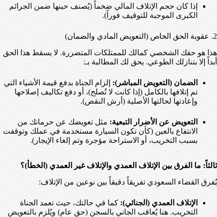
إذا كان حجم الإتلاف المالي ضخماً (يُصنف حينها ضمن الجرائم
الكبرى الموجبة للتوقيف فوراً).
2. عقوبة الحق الخاص (التعويض المادي والضمان)
هذا هو حقك الشخصي كمالك للممتلكات المتضررة. لا يسقط هذا الحق
أبداً إلا بتنازلك الطوعي. يحق لك المطالبة بـ:
الضمان (التعويض المباشر):
إلزام الجناة بدفع قيمة الأشياء التي
تم إتلافها بالكامل (إذا كانت لا تُصلح)، أو دفع تكاليف إصلاحها
وإعادتها لحالتها الأصلية (أرش النقص).
التعويض عن الأضرار التبعية:
مثل تعويضك عن حرمانك من
الانتفاع بالعين (كأن تكون السيارة مستخدمة في عملك وتوقفت
بسبب التخريب، أو الاستراحة مؤجرة وتم إلغاء الإيجار).
ثالثاً: ما الفرق بين الإتلاف العمدي والإتلاف غير العمدي (الخطأ)؟
يُفرق القضاء السعودي تفريقاً دقيقاً بين نوعين من الإتلاف:
الإتلاف العمدي (الجنائي):
كما في حالتك، حيث تعمد الجناة
التخريب. هنا يُعاقب الجاني بالسجن (حق عام) ويُلزم بالتعويض