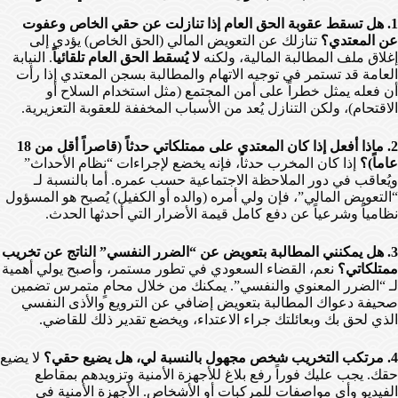
1. هل تسقط عقوبة الحق العام إذا تنازلت عن حقي الخاص وعفوت
عن المعتدي؟
تنازلك عن التعويض المالي (الحق الخاص) يؤدي إلى
إغلاق ملف المطالبة المالية، ولكنه
لا يُسقط الحق العام تلقائياً
. النيابة
العامة قد تستمر في توجيه الاتهام والمطالبة بسجن المعتدي إذا رأت
أن فعله يمثل خطراً على أمن المجتمع (مثل استخدام السلاح أو
الاقتحام)، ولكن التنازل يُعد من الأسباب المخففة للعقوبة التعزيرية.
2. ماذا أفعل إذا كان المعتدي على ممتلكاتي حدثاً (قاصراً أقل من 18
عاماً)؟
إذا كان المخرب حدثاً، فإنه يخضع لإجراءات “نظام الأحداث”
ويُعاقب في دور الملاحظة الاجتماعية حسب عمره. أما بالنسبة لـ
“التعويض المالي”، فإن ولي أمره (والده أو الكفيل) يُصبح هو المسؤول
نظامياً وشرعياً عن دفع كامل قيمة الأضرار التي أحدثها الحدث.
3. هل يمكنني المطالبة بتعويض عن “الضرر النفسي” الناتج عن تخريب
ممتلكاتي؟
نعم، القضاء السعودي في تطور مستمر، وأصبح يولي أهمية
لـ “الضرر المعنوي والنفسي”. يمكنك من خلال محامٍ متمرس تضمين
صحيفة دعواك المطالبة بتعويض إضافي عن الترويع والأذى النفسي
الذي لحق بك وبعائلتك جراء الاعتداء، ويخضع تقدير ذلك للقاضي.
4. مرتكب التخريب شخص مجهول بالنسبة لي، هل يضيع حقي؟
لا يضيع
حقك. يجب عليك فوراً رفع بلاغ للأجهزة الأمنية وتزويدهم بمقاطع
الفيديو وأي مواصفات للمركبات أو الأشخاص. الأجهزة الأمنية في