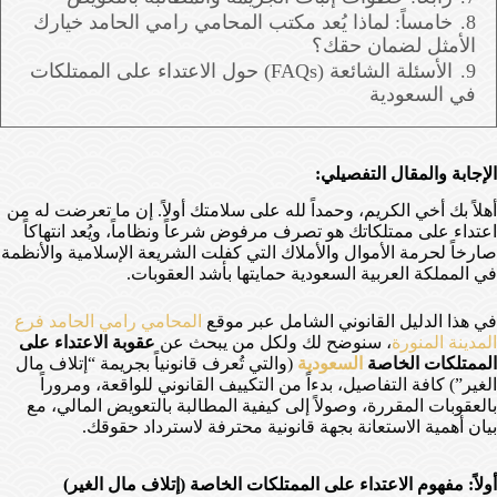
8.
خامساً: لماذا يُعد مكتب المحامي رامي الحامد خيارك
الأمثل لضمان حقك؟
9.
الأسئلة الشائعة (FAQs) حول الاعتداء على الممتلكات
في السعودية
الإجابة والمقال التفصيلي:
أهلاً بك أخي الكريم، وحمداً لله على سلامتك أولاً. إن ما تعرضت له من
اعتداء على ممتلكاتك هو تصرف مرفوض شرعاً ونظاماً، ويُعد انتهاكاً
صارخاً لحرمة الأموال والأملاك التي كفلت الشريعة الإسلامية والأنظمة
في المملكة العربية السعودية حمايتها بأشد العقوبات.
في هذا الدليل القانوني الشامل عبر موقع
المحامي رامي الحامد فرع
المدينة المنورة
، سنوضح لك ولكل من يبحث عن
عقوبة الاعتداء على
الممتلكات الخاصة
السعودية
(والتي تُعرف قانونياً بجريمة “إتلاف مال
الغير”) كافة التفاصيل، بدءاً من التكييف القانوني للواقعة، ومروراً
بالعقوبات المقررة، وصولاً إلى كيفية المطالبة بالتعويض المالي، مع
بيان أهمية الاستعانة بجهة قانونية محترفة لاسترداد حقوقك.
أولاً: مفهوم الاعتداء على الممتلكات الخاصة (إتلاف مال الغير)