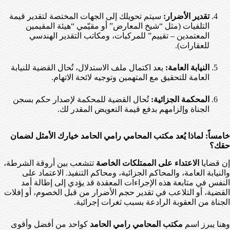
تقدير الأضرار:
سيتم تحويلك إلى الجهات المختصة لتقدير قيمة
التلفيات (مثل “شيخ المعارض” أو مقيّمي “هيئة المقيمين
المعتمدين – تقييم” للمركبات، ومكاتب التقدير الهندسي
للعقارات).
النيابة العامة:
بعد اكتمال ملف الاستدلال، تُحال القضية للنيابة
العامة للتحقيق مع المتهمين وتوجيه لائحة الاتهام.
المحكمة الجزائية:
تُحال القضية للمحكمة لإصدار حكم بسجن
الجناة وإلزامهم بدفع قيمة التعويض المقدر لك.
خامساً: لماذا يُعد مكتب المحامي رامي الحامد خيارك الأمثل لضمان
حقك؟
إن قضايا
الاعتداء على الممتلكات الخاصة
تتشعب بين أروقة الشرطة،
والنيابة العامة، والمحاكم الجزائية، ومحاكم التنفيذ. الاعتماد على
النفس في متابعة هذه الإجراءات المعقدة قد يؤدي إلى إطالة أمد
القضية، أو التلاعب في تقدير حجم الأضرار من قبل الخصوم، أو إفلات
الجناة من العقوبة الرادعة بسبب ثغرات إجرائية.
وهنا يبرز اسم
مكتب المحامي رامي الحامد
كواحد من أفضل وأقوى