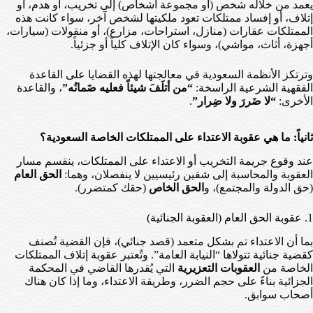
يعمد من خلاله شخص (أو مجموعة أشخاص) إلى تخريب، أو هدم، أو
إتلاف، أو إفساد ممتلكات تعود ملكيتها لشخص آخر، سواء كانت هذه
الممتلكات عقارات (منازل، استراحات، مزارع)، أو منقولات (سيارات،
أجهزة، أثاث، مواشي)، وسواء كان الإتلاف كلياً أو جزئياً.
وترتكز الأنظمة السعودية في معالجتها لهذه القضايا على القاعدة
الفقهية الشرعية الراسخة:
“من أتلَفَ شيئاً فعليه ضَمانُه”
، والقاعدة
الأخرى:
“لا ضَررَ ولا ضِرار”
.
ثانياً: ما هي عقوبة الاعتداء على الممتلكات الخاصة السعودية؟
عند وقوع جريمة التخريب أو الاعتداء على الممتلكات، ينقسم مسار
العقوبة والمحاسبة إلى شقين رئيسيين لا ينفصلان، وهما:
الحق العام
(حق الدولة والمجتمع)، و
الحق الخاص
(حقك كمتضرر).
1. عقوبة الحق العام (العقوبة الجنائية)
بما أن الاعتداء تم بشكل متعمد (قصد جنائي)، فإن القضية تُصنف
كقضية جنائية تتولاها “النيابة العامة”. وتُعتبر عقوبة إتلاف الممتلكات
الخاصة من
العقوبات التعزيرية
التي يُقدرها القاضي في المحكمة
الجزائية بناءً على حجم الضرر، وطريقة الاعتداء، وما إذا كان هناك
أصحاب سوابق.