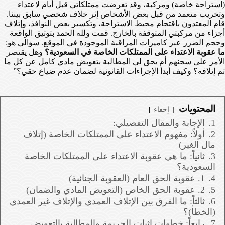
(استراحة خاصة) ومركبة، وقد تعرضت ممتلكاتي قبل أيام لاعتداء
وتخريب متعمد من قبل بعض الأشخاص إثر خلاف شخصي سابق بيننا.
قام المعتدون باقتحام محيط الاستراحة، وتكسير بعض النوافذ، وإتلاف
أجزاء من مركبتي المتوقفة بالخارج. قمت ولله الحمد بتوثيق الواقعة
وحجم الضرر عبر كاميرات المراقبة الموجودة في الموقع. سؤالي هو:
ما عقوبة الاعتداء على الممتلكات الخاصة في السعودية؟
وهل يقتصر
الأمر على سجنهم أم يحق لي المطالبة بتعويض مادي كامل عن كل ما
تم إتلافه؟ وكيف أبدأ الإجراءات القانونية لضمان عدم ضياع حقي؟”
المحتويات
إخفاء
1.
الإجابة والمقال التفصيلي:
2.
أولاً: مفهوم الاعتداء على الممتلكات الخاصة (إتلاف
مال الغير)
3.
ثانياً: ما هي عقوبة الاعتداء على الممتلكات الخاصة
السعودية؟
4.
1. عقوبة الحق العام (العقوبة الجنائية)
5.
2. عقوبة الحق الخاص (التعويض المادي والضمان)
6.
ثالثاً: ما الفرق بين الإتلاف العمدي والإتلاف غير العمدي
(الخطأ)؟
7.
رابعاً: خطوات إثبات الجريمة والمطالبة بالتعويض