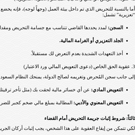
أما بالنسبة للتحريض الذي تم داخل بيئة العمل (وجهاً لوجه)، فإنه يخضع 
“تعزيرية” تشمل:
السجن:
لمدد يحددها القاضي تتناسب مع جسامة التحريض ومقدار 
الجلد التعزيري أو الغرامة المالية.
أخذ التعهدات الشديدة بعدم التعرض لك مستقبلاً.
3. عقوبة الحق الخاص (دعوى التعويض المالي ورد الاعتبار)
إلى جانب سجن المُحرض وتغريمه لصالح الدولة، يمنحك النظام السعودي
التعويض المادي:
عن أي خسائر مالية لحقت بك (مثل تأخر ترقيتك، أ
التعويض المعنوي والأدبي:
المطالبة بمبلغ مالي ضخم كجبر للضرر
ثالثاً: شروط إثبات جريمة التحريض أمام القضاء
لكي تتمكن من إيقاع العقوبة على هذا الشخص، يجب إثبات أركان الجريم