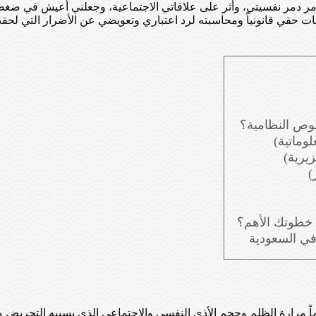
مر دمر نفسيتي، وأثر على علاقاتي الاجتماعية، وجعلني أعيش في ضغ
ات حقي قانونياً ومحاسبته لرد اعتباري وتعويضي عن الأضرار التي لح
صوص النظامية؟
د خطوتك الأهم؟
تماماً مرارة الظلم وحجم الأذى النفسي والاجتماعي الذي يسببه التح