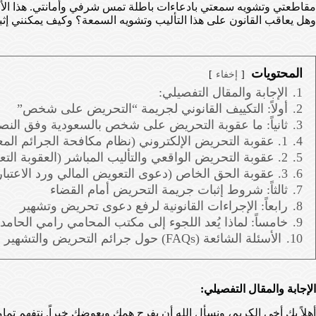
مقاطعتي وتشويه سمعتي بادعاءات باطلة تمس شرفي وأمانتي. هذا الأ
وهل يعاقب القانون على هذا التأليب وتشويه السمعة؟ وكيف يمكنني إثب
المحتويات
إخفاء
1.
الإجابة والمقال التفصيلي:
2.
أولاً: التكييف القانوني لجريمة “التحريض على شخص”
3.
ثانياً: ما عقوبة التحريض على شخص بالسعودية وفق الن
4.
1. عقوبة التحريض الإلكتروني (نظام مكافحة الجرائم المعلوماتية)
5.
2. عقوبة التحريض الواقعي والتأليب المباشر (العقوبة التعزيرية)
6.
3. عقوبة الحق الخاص (دعوى التعويض المالي ورد الاعتبار)
7.
ثالثاً: شروط إثبات جريمة التحريض أمام القضاء
8.
رابعاً: الإجراءات القانونية لرفع دعوى تحريض وتشهير
9.
خامساً: لماذا يُعد اللجوء إلى مكتب المحامي رامي الحام
10.
الأسئلة الشائعة (FAQs) حول جرائم التحريض والتشهير في السعودية
الإجابة والمقال التفصيلي:
أهلاً بك أخي الكريم، ونسأل الله أن يفرج همك ويعوضك خيراً. نتفهم 