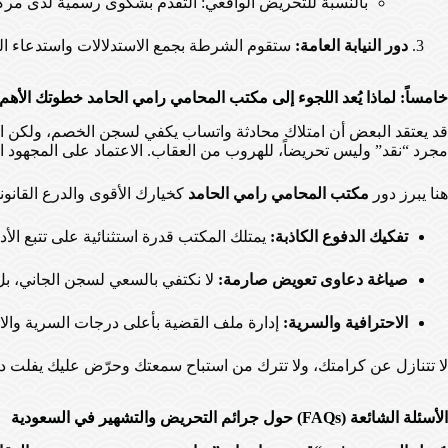
بالنسبة للتحريض الواقعي: التقدم بشكوى رسمية لدى مرك
دور النيابة العامة:
ستقوم الشرطة بجمع الاستدلالات واستدعاء الخصم
خامساً: لماذا يُعد اللجوء إلى مكتب المحامي رامي الحامد خطوتك الأهم
قد يعتقد البعض أن امتلاك محادثة واتساب يكفي لسجن الخصم، ولكن الواقع 
مجرد “نقد” وليس تحريضاً، للهروب من العقاب. الاعتماد على المجهود
هنا يبرز دور
مكتب المحامي رامي الحامد
كخيارك الأقوى والدرع القانوني 
تفكيك الدفوع الكاذبة:
يمتلك المكتب قدرة استثنائية على تتبع الأ
صياغة دعاوى تعويض صارمة:
لا نكتفي بالسعي لسجن الجاني، بل
الاحترافية والسرية:
إدارة ملف القضية بأعلى درجات السرية وال
لا تتنازل عن كرامتك، ولا تترك من استباح سمعتك وحرّض عليك يفلت دو
الأسئلة الشائعة (FAQs) حول جرائم التحريض والتشهير في السعودية