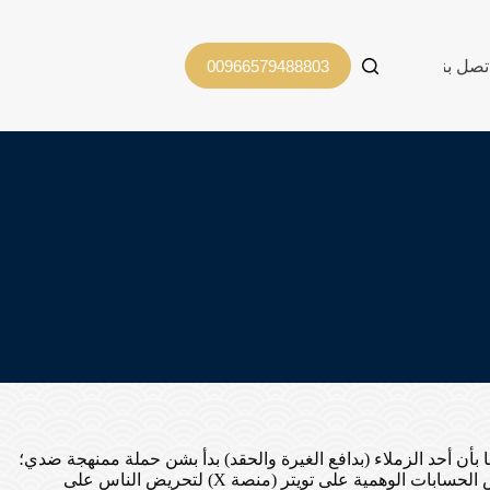
تصل بنا
00966579488803
أن أحد الزملاء (بدافع الغيرة والحقد) بدأ بشن حملة ممنهجة ضدي؛
حيث قام بالتحريض عليّ داخل بيئة العمل، وتأليب الزملاء والمدراء ضدي بنشر قصص مختلقة. لم يكتفِ بذلك، بل أنشأ “جروب واتساب” وبعض الحسابات الوهمية على تويتر (منصة X) لتحريض الناس على