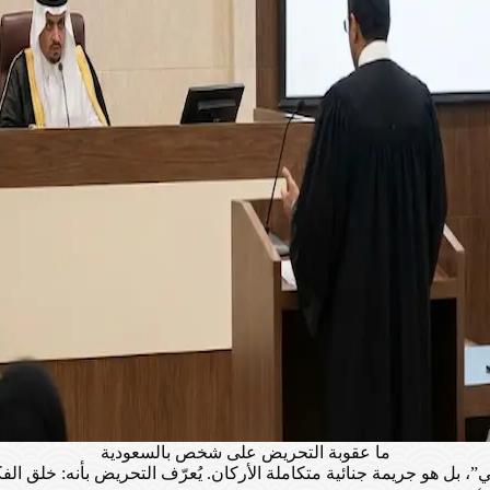
ما عقوبة التحريض على شخص بالسعودية
 بل هو جريمة جنائية متكاملة الأركان. يُعرّف التحريض بأنه: خلق ا