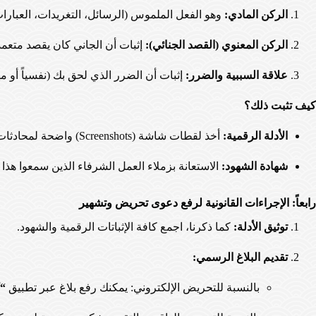
الركن المادي:
وهو الفعل الملموس (الرسائل، التغريدات، العبارات
الركن المعنوي (القصد الجنائي):
إثبات أن الجاني كان يقصد متعمدا
علاقة السببية والضرر:
إثبات أن الضرر الذي لحق بك (نفسياً أو مه
كيف تثبت ذلك؟
الأدلة الرقمية:
أخذ لقطات شاشة (Screenshots) واضحة لمحادثات الواتساب والتغريدات قبل أن يقوم الجاني بحذفها، وتوثيق الروابط وأرقام الهواتف المستخدمة.
شهادة الشهود:
الاستعانة بزملاء العمل الشرفاء الذين سمعوا هذا
رابعاً: الإجراءات القانونية لرفع دعوى تحريض وتشهير
توثيق الأدلة:
كما ذكرنا، اجمع كافة الإثباتات الرقمية والشهود.
تقديم البلاغ الرسمي:
بالنسبة للتحريض الإلكتروني: يمكنك رفع بلاغ عبر تطبيق
“ك