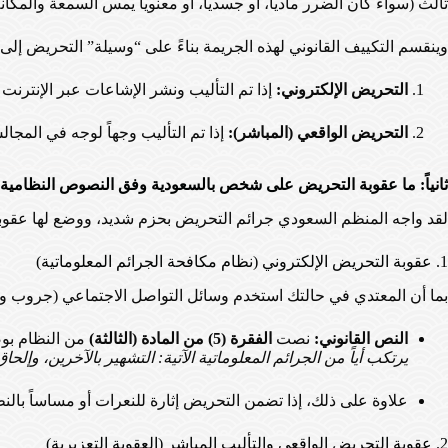
ثالث (سواء كان الضرر مادياً، أو جسدياً، أو معنوياً يمس السمعة والمكانة
وينقسم التكييف القانوني لهذه الجريمة بناءً على “وسيلة” التحريض إل
التحريض الإلكتروني:
إذا تم التأليب ونشر الإشاعات عبر الإنترنت
التحريض الواقعي (المباشر):
إذا تم التأليب وجهاً لوجه في المجال
ثانياً: ما عقوبة التحريض على شخص بالسعودية وفق النصوص النظامية
لقد واجه المنظم السعودي جرائم التحريض بحزم شديد، ووضع لها عقوبا
1. عقوبة التحريض الإلكتروني (نظام مكافحة الجرائم المعلوماتية)
بما أن المعتدي في حالتك استخدم وسائل التواصل الاجتماعي (جروب 
النص القانوني:
نصت
الفقرة (5) من المادة (الثالثة)
من النظام بو
يرتكب أياً من الجرائم المعلوماتية الآتية: التشهير بالآخرين، وإل
علاوة على ذلك، إذا تضمن التحريض إثارة للنعرات أو مساساً بالن
2. عقوبة التحريض الواقعي والتأليب المباشر (العقوبة التعزيرية)