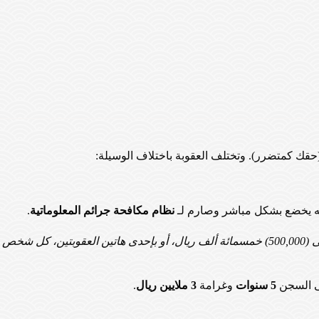
حقك كمتضرر). وتختلف العقوبة باختلاف الوسيلة:
له يخضع بشكل مباشر وصارم لـ
نظام مكافحة جرائم المعلوماتية
.
“يُعاقب بالسجن مدة لا تزيد على سنة وبغرامة لا تزيد على (500,000) خمسمائة ألف ريال، أو بإحدى هاتين العقوبتين، كل شخص
لى السجن
5 سنوات
وغرامة
3 ملايين ريال
.