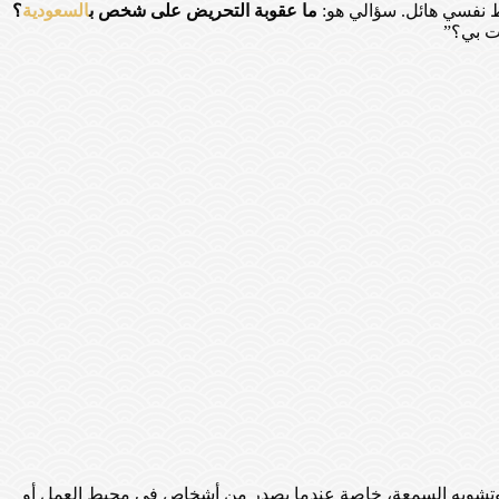
ط نفسي هائل. سؤالي هو:
ما عقوبة التحريض على شخص ب
السعودية
؟
قت بي؟”
ريض وتشويه السمعة، خاصة عندما يصدر من أشخاص في محيط العمل أو