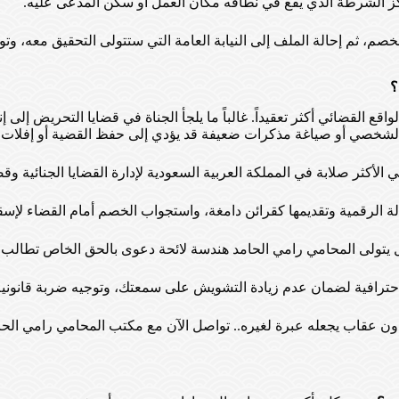
ز الشرطة الذي يقع في نطاقه مكان العمل أو سكن المدعى عليه.
، ثم إحالة الملف إلى النيابة العامة التي ستتولى التحقيق معه، وتوجيه
؟
القضائي أكثر تعقيداً. غالباً ما يلجأ الجناة في قضايا التحريض إلى إنك
 الشخصي أو صياغة مذكرات ضعيفة قد يؤدي إلى حفظ القضية أو إفلات ا
الأكثر صلابة في المملكة العربية السعودية لإدارة القضايا الجنائية وقضا
دلة الرقمية وتقديمها كقرائن دامغة، واستجواب الخصم أمام القضاء لإسق
 يتولى المحامي رامي الحامد هندسة لائحة دعوى بالحق الخاص تطالب ب
احترافية لضمان عدم زيادة التشويش على سمعتك، وتوجيه ضربة قانوني
ن عقاب يجعله عبرة لغيره.. تواصل الآن مع مكتب المحامي رامي الحامد