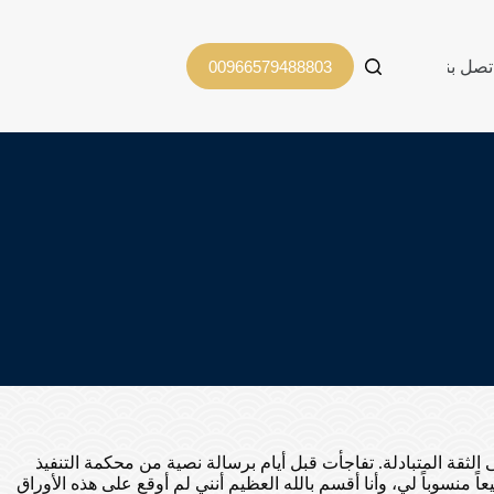
تصل بنا
00966579488803
ثقة المتبادلة. تفاجأت قبل أيام برسالة نصية من محكمة التنفيذ
عاً منسوباً لي، وأنا أقسم بالله العظيم أنني لم أوقع على هذه الأوراق