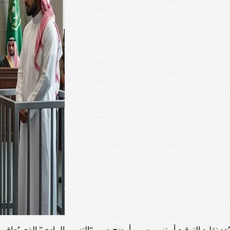
يُعد تقليد التوقيع أو تزويره من أوضح صور “التزوير المادي” الذي يُع