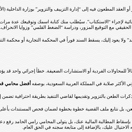
العقد المطعون فيه إلى “إدارة التزييف والتزوير” بوزارة الداخلية (الأدل
ئية لإجراء “الاستكتاب”. سيُطلب منك كتابة اسمك وتوقيعك عدة مرات ب
حقيقي مع التوقيع المزور، ودراسة “الضغط القلمي” وزوايا الانحراف.
قلد” ولا يعود إليك، يسقط السند فوراً في المحكمة التجارية أو محكمة التنف
لاً للمحاولات الفردية أو الاستشارات الضعيفة. خطأ إجرائي واحد قد يؤد
ني الأكثر صلابة في المملكة العربية السعودية، بوصفه
أفضل محامي قضا
رات الطعن بالتزوير وتقديمها لقاضي التنفيذ بطريقة احترافية تضمن 
طعن، بل نتابع ملف القضية خطوة بخطوة لضمان فحص المستندات بأعلى
ي بإسقاط المطالبة المالية عنك، بل يتولى المحامي رامي الحامد رفع د
لاحتيال عليك، بالإضافة إلى متابعة سجنه في الحق العام.