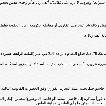
 سنوات) وبغرامة لا تزيد على (ثلاثمائة ألف ريال)، أو بإحدى هاتين العقو
ثل وكالة شرعية، صك عقاري، أو معاملة حكومية)، فإن العقوبة تغلظ و
ة ألف ريال)
.
ة هكذا!”. هنا، قطع النظام دابر هذا التلاعب عبر
(المادة الرابعة عشرة)
ا
قررة لتزويره.”
بمعنى أنه بمجرد تقديمه للسند لأمر المزور لمحكمة التن
 حاسم جداً. يجب عليك التحرك الفوري وفق الخطوات القانونية التالية:
وراً بمذكرة إلى قاضي التنفيذ (أو قاضي الموضوع) تتضمن “إنكار التو
ى الحسابات) متى ما رأى القاضي وجاهة الطعن.