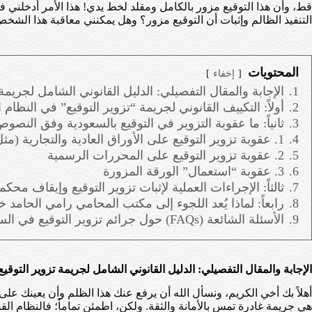
قط، وأن هذا التوقيع مزور بالكامل ومقلد لخط يدي! هذا الأمر أدخلني
التنفيذ الظالم وإثبات أن التوقيع مزور؟ وهل يمكنني معاقبة هذا الشخ
المحتويات
إخفاء
1.
الإجابة والمقال التفصيلي: الدليل القانوني الشامل لجريمة
2.
أولاً: التكييف القانوني لجريمة “تزوير التوقيع” في النظام
3.
ثانياً: ما عقوبة التزوير في التوقيع بالسعودية وفق النصو
4.
1. عقوبة تزوير التوقيع على الأوراق العادية والتجارية (مثل السند لأمر، الشيك، عقود الإيجار، العقود العرفية)
5.
2. عقوبة تزوير التوقيع على المحررات الرسمية
6.
3. عقوبة “استعمال” الورقة المزورة
7.
ثالثاً: الإجراءات العملية لإثبات تزوير التوقيع وإيقاف محكمة
8.
رابعاً: لماذا يُعد اللجوء إلى مكتب المحامي رامي الحامد 
9.
الأسئلة الشائعة (FAQs) حول جرائم تزوير التوقيع في السعودية
الإجابة والمقال التفصيلي: الدليل القانوني الشامل لجريمة تزوير التوقي
أهلاً بك أخي الكريم، ونسأل الله أن يرفع عنك هذا الظلم وأن يعينك عل
هي جريمة غادرة تمس بالأمانة والثقة. ولكن، اطمئن تماماً؛ فالنظام 