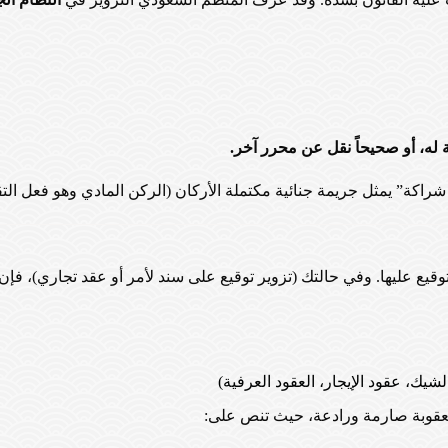
قة له، أو صحيحاً نقل عن محرر آخر.
راكة” يمثل جريمة جنائية مكتملة الأركان (الركن المادي وهو فعل التقلي
لتوقيع عليها. وفي حالتك (تزوير توقيع على سند لأمر أو عقد تجاري)، فإن 
العقوبة صارمة ورادعة، حيث تنص على: