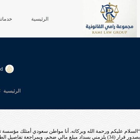
لتجاوز
لى
لمحتوى
الرئيسية
خدماتن
ed
الرئيسية
“السلام عليكم ورحمة الله وبركاته. أنا مواطن سعودي أمتلك مؤسسة تج
بصدور قرار (34) يلزمني بسداد مبلغ مالي ضخم، وبمراجعة تف