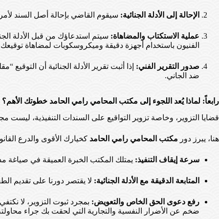
الإحالة إلى الأدلة الجنائية:
سيقوم القاضي بإحالة أصل السند لأمر أو 
عملية الاستكتاب والمضاهاة:
سيتم استدعاؤك من قبل الأدلة الجنا
الفنيون باستخدام أجهزة دقيقة وميكروسكوبات لمضاهاة توقيعك ال
صدور التقرير الفني:
إذا أثبت تقرير الأدلة الجنائية أن التوقيع “م
ضد الجاني.
رابعاً: لماذا يُعد اللجوء إلى مكتب المحامي رامي الحامد خطوتك الأهم؟
قضايا التزوير، وخاصة تزوير التواقيع على السندات التنفيذية، ليست مجا
هنا، يبرز دور
مكتب المحامي رامي الحامد
كخيارك الأقوى والدرع القانو
سرعة إيقاف التنفيذ:
يمتلك المكتب الخبرة العميقة في صياغة مذك
المتابعة الدقيقة مع الأدلة الجنائية:
لا يقتصر دورنا على تقديم ال
رفع دعوى الحق الخاص والتعويض:
بمجرد ثبوت التزوير، لا نكتف
ضخم عن الأضرار النفسية والتجارية التي لحقت بك جراء محاولته ا