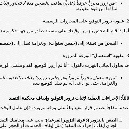
“من زور محرراً عرفياً (عادياً) يعاقب بالسجن مدة لا تتجاوز (ثلاث
لما لها من قوة تنفيذية.
2. عقوبة تزوير التوقيع على المحررات الرسمية
أما إذا قام الشخص بتزوير توقيعك على مستند صادر من جهة حكومية (م
السجن من (سنة) إلى (خمس سنوات)
، وبغرامة تصل إلى
(خمسمائ
3. عقوبة “استعمال” الورقة المزورة
قد يحاول الجاني التهرب بالقول: “أنا لم أزور التوقيع، لقد وصلتني الورق
“من استعمل محرراً مزوراً وهو يعلم بتزويره؛ يعاقب بالعقوبة الم
والغرامة، حتى لو ادعى أنه لم يقلد التوقيع بيده.
ثالثاً: الإجراءات العملية لإثبات تزوير التوقيع وإيقاف محكمة التنفيذ
عندما تتفاجأ بصدور قرار تنفيذ بناءً على ورقة مزورة، فإن عامل الوقت
الطعن بالتزوير (دعوى التزوير الفرعية):
يجب على محاميك التقدم ف
الجدي إيقاف إجراءات التنفيذ (مثل إيقاف الخدمات أو الحجز عل