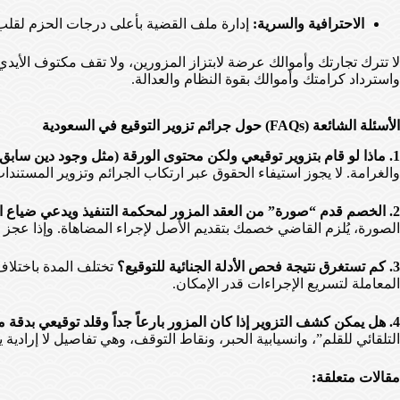
الاحترافية والسرية:
إدارة ملف القضية بأعلى درجات الحزم لقلب 
لا تترك تجارتك وأموالك عرضة لابتزاز المزورين، ولا تقف مكتوف الأيد
واسترداد كرامتك وأموالك بقوة النظام والعدالة.
الأسئلة الشائعة (FAQs) حول جرائم تزوير التوقيع في السعودية
1. ماذا لو قام بتزوير توقيعي ولكن محتوى الورقة (مثل وجود دين سابق) كان صحيحاً؟
والغرامة. لا يجوز استيفاء الحقوق عبر ارتكاب الجرائم وتزوير المستندات
2. الخصم قدم “صورة” من العقد المزور لمحكمة التنفيذ ويدعي ضياع الأصل، كيف أطعن فيها؟
الصورة، يُلزم القاضي خصمك بتقديم الأصل لإجراء المضاهاة. وإذا عجز 
3. كم تستغرق نتيجة فحص الأدلة الجنائية للتوقيع؟
تختلف المدة باختلاف
المعاملة لتسريع الإجراءات قدر الإمكان.
4. هل يمكن كشف التزوير إذا كان المزور بارعاً جداً وقلد توقيعي بدقة متناهية؟
التلقائي للقلم”، وانسيابية الحبر، ونقاط التوقف، وهي تفاصيل لا إرادية
مقالات متعلقة: