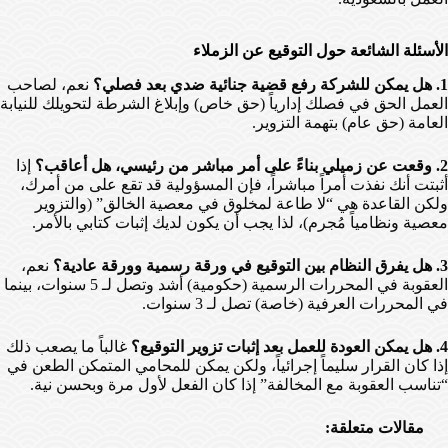
الأسئلة الشائعة حول التوقيع عن الزملاء
1. هل يمكن للشركة رفع قضية جنائية ضدي بعد فصلي؟
نعم، لصاحب
العمل الحق في فصلك إدارياً (حق خاص) وإبلاغ الشرطة لتحويلك للنيابة
العامة (حق عام) بتهمة التزوير.
2. وقعت عن زميلي بناءً على أمر مباشر من رئيسي، هل أعاقب؟
إذا
أثبتت أنك نفذت أمراً مباشراً، فإن المسؤولية قد تقع على من أمرك،
ولكن القاعدة هي “لا طاعة لمخلوق في معصية الخالق” (والتزوير
معصية ونظامياً مُجرم)، لذا يجب أن يكون لديك إثبات كتابي بالأمر.
3. هل يفرق النظام بين التوقيع في ورقة رسمية وورقة عادية؟
نعم،
العقوبة في المحررات الرسمية (حكومية) أشد وتصل لـ 5 سنوات، بينما
في المحررات العرفية (خاصة) تصل لـ 3 سنوات.
4. هل يمكن العودة للعمل بعد إثبات تزوير التوقيع؟
غالباً ما يصعب ذلك
إذا كان القرار سليماً إجرائياً، ولكن يمكن للمحامي المتمكن الطعن في
“تناسب العقوبة مع المخالفة” إذا كان الفعل لأول مرة وبحسن نية.
مقالات متعلقة: