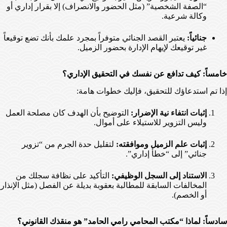
“الصفة الشخصية” (مثل الحضور والانصراف) إلا بقرار إداري أو
وكالة شرعية.
جنائياً:
يعتبر القصد الجنائي متوفراً بمجرد علمك بأنك تضع توقيعاً
غير توقيعك لإيهام الإدارة بحضور الزميل.
خامساً: كيف تدافع عن نفسك في التحقيق الإداري؟
إذا تم استدعاؤك للتحقيق، فإليك خطوات هامة:
إثبات انتفاء نية الإضرار:
التوضيح بأن الهدف كان مصلحة العمل
وليس التزوير للاستيلاء على أموال.
إثبات علم الزميل وموافقته:
لتقليل حدة الجرم من “تزوير
جنائي” إلى “خطأ إداري”.
الاستناد إلى السجل الوظيفي:
التأكيد على نظافة سجلك من
المخالفات السابقة للمطالبة بعقوبة بديلة عن الفصل (مثل الإنذار
أو الخصم).
سادساً: لماذا “مكتب المحامي رامي الحامد” هو منقذك القانوني؟