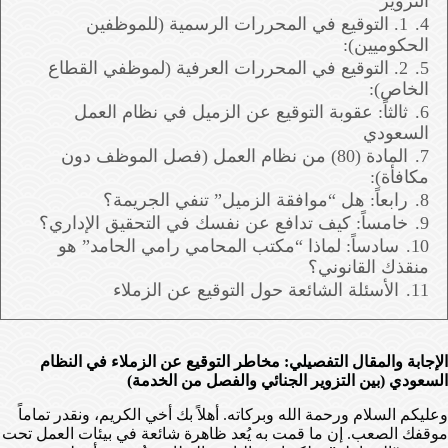
التزوير
4.
1. التوقيع في المحررات الرسمية (للموظفين
الحكوميين):
5.
2. التوقيع في المحررات العرفية (لموظفي القطاع
الخاص):
6.
ثالثاً: عقوبة التوقيع عن الزميل في نظام العمل
السعودي
7.
المادة (80) من نظام العمل (فصل الموظف دون
مكافأة):
8.
رابعاً: هل “موافقة الزميل” تنفي الجريمة؟
9.
خامساً: كيف تدافع عن نفسك في التحقيق الإداري؟
10.
سادساً: لماذا “مكتب المحامي رامي الحامد” هو
منقذك القانوني؟
11.
الأسئلة الشائعة حول التوقيع عن الزملاء
الإجابة والمقال التفصيلي: مخاطر التوقيع عن الزملاء في النظام
السعودي (بين التزوير الجنائي والفصل من الخدمة)
وعليكم السلام ورحمة الله وبركاته. أهلاً بك أخي الكريم، ونقدر تماماً
موقفك الصعب. إن ما قمت به يُعد ظاهرة شائعة في بيئات العمل تحت