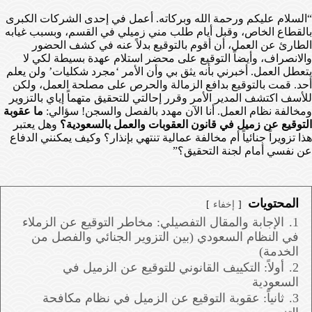
“السلام عليكم ورحمة الله وبركاته. أعمل في إحدى الشركات الكبرى
بالقطاع الخاص، وقبل أيام طلب مني زميلي في القسم، وبسبب غيابه
الطارئ عن العمل، أن أقوم بالتوقيع بدلاً عنه في كشف الحضور
والانصراف، وأيضاً التوقيع على محضر استلام عهدة بسيطة لكي لا
يتعطل العمل. أخبرني بأنه يثق بي وأن الأمر ‘مجرد شكليات’ ولن يعلم
أحد. قمت بالتوقيع بدافع الزمالة والحرص على مصلحة العمل، ولكن
للأسف اكتشف المدير الأمر وقرر إحالتي للتحقيق متهماً إياي بالتزوير
ومخالفة نظام العمل. أنا الآن مهدد بالفصل والسجن! سؤالي:
ما عقوبة
التوقيع عن زميل في قانون العقوبات والعمل بالسعودية؟
وهل يعتبر
هذا تزويراً جنائياً أم مخالفة عمالية تنتهي بإنذار؟ وكيف يمكنني الدفاع
عن نفسي أمام لجنة التحقيق؟”
المحتويات
إخفاء
1.
الإجابة والمقال التفصيلي: مخاطر التوقيع عن الزملاء
في النظام السعودي (بين التزوير الجنائي والفصل من
الخدمة)
2.
أولاً: التكييف القانوني للتوقيع عن الزميل في
السعودية
3.
ثانياً: عقوبة التوقيع عن الزميل في نظام مكافحة