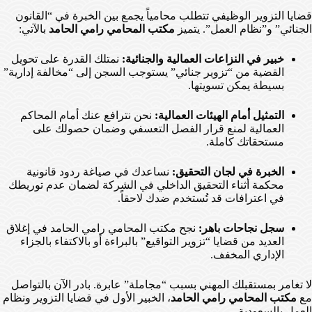
قضايا التزوير الوظيفي تتطلب محامياً يجمع بين الخبرة في “القانون
الجنائي” و”نظام العمل”. يتميز
مكتب المحامي رامي الحامد
بالآتي:
خبير في النزاعات العمالية والجنائية:
نمتلك القدرة على تحويل
القضية من “تزوير جنائي” يستوجب السجن إلى “مخالفة إدارية”
بسيطة يمكن تسويتها.
التمثيل أمام الهيئات العمالية:
نحن نترافع عنك أمام المحاكم
العمالية لمنع قرار الفصل التعسفي وضمان حصولك على
مستحقاتك كاملة.
الخبرة في لجان التحقيق:
نساعدك في صياغة ردود قانونية
محكمة أثناء التحقيق الداخلي في الشركة لضمان عدم توريطك
في اعترافات قد تُستخدم ضدك لاحقاً.
سجل نجاحات باهر:
نجح مكتب المحامي رامي الحامد في إغلاق
العديد من قضايا “تزوير التواقيع” بالبراءة أو بالاكتفاء بالجزاء
الإداري المخفف.
لا تغامر بمستقبلك المهني بسبب “مجاملة” عابرة. بادر الآن بالتواصل
مع
مكتب المحامي رامي الحامد
، الخبير الأول في قضايا التزوير ونظام
العمل بالسعودية.