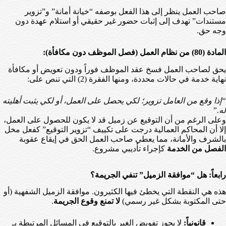
صاحب العمل ينظر إلى هذا الفعل بوصفه “خيانة أمانة” و”تزوير
مستندات” تهدف إلى إثبات حضور غير حقيقي أو استلام عهدة دون
وجه حق.
المادة (80) من نظام العمل (فصل الموظف دون مكافأة):
يحق لصاحب العمل فسخ عقد الموظف فوراً ودون تعويض أو مكافأة
نهاية خدمة في حالات محددة، ومنها الفقرة (2) التي تنص على:
“إذا وقع من العامل تزوير؛ لكي يحصل على العمل، أو لكي يثبت أهليته
له.”
وعلى الرغم من أن التوقيع عن زميل قد لا يكون للحصول على العمل،
إلا أن المحاكم العمالية درجت على تكييف “تزوير التوقيع” كفعل مخل
بالشرف والأمانة، مما يعطي صاحب العمل الحق في إيقاع عقوبة
الفصل من الخدمة
كإجراء تأديبي مشروع.
رابعاً: هل “موافقة الزميل” تنفي الجريمة؟
هذه هي النقطة التي يخطئ فيها الكثيرون. موافقة الزميل الشفهية (أو
حتى المكتوبة بشكل غير رسمي)
لا تمنع وقوع الجريمة
.
قانونياً:
لا يجوز تفويض الغير بالتوقيع في المسائل المرتبطة بـ