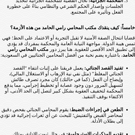
المحكمة الجزائية:
تُحال القضية للمحكمة الجزائية لتحديد
الجلسات وإصدار الحكم الشرعي والنظامي بناءً على خطورة
الفعل وتأثيره على المجتمع.
خامساً: كيف ينقذك مكتب المحامي رامي الحامد من هذه الأزمة؟
قضايا انتحال الصفة الأمنية لا تقبل التجربة أو الاعتماد على الحظ؛ فهي
تمس هيبة الدولة. مواجهة النيابة العامة والمحكمة بمفردك قد يؤدي
إلى تطبيق الحد الأقصى للعقوبة. هنا يبرز دور
مكتب المحامي رامي
الحامد
، باعتباره يضم نخبة من أفضل المحامين الجنائيين في السعودية:
تفنيد القصد الجنائي:
يعمل فريقنا على إثبات انتفاء “القصد
الجنائي المغلظ” (مثل نفي نية الإرهاب أو الاستغلال المالي)،
وإيضاح أن الفعل (كما في حالتك) كان مجرد تصرف طائش
لتسهيل المرور دون وجود عصابة أو تخطيط إجرامي، مما يدفع
المحكمة لتخفيف العقوبة بشكل كبير لتصل إلى الحد الأدنى، أو
الاكتفاء بوقف التنفيذ.
الطعن في إجراءات الضبط:
يقوم المحامي الجنائي بفحص دقيق
لمحاضر القبض والتفتيش؛ للبحث عن أي ثغرات إجرائية قد تؤدي
إلى بطلان الأدلة.
تقديم المذكرات الاسترحامية:
في حال ثبوت الإدانة، يمتلك