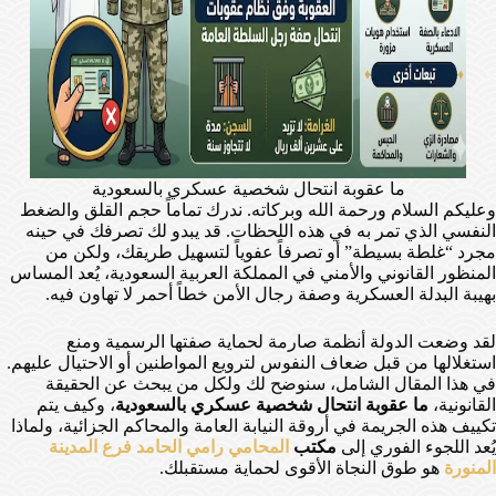
ما عقوبة انتحال شخصية عسكري بالسعودية
وعليكم السلام ورحمة الله وبركاته. ندرك تماماً حجم القلق والضغط
النفسي الذي تمر به في هذه اللحظات. قد يبدو لك تصرفك في حينه
مجرد “غلطة بسيطة” أو تصرفاً عفوياً لتسهيل طريقك، ولكن من
المنظور القانوني والأمني في المملكة العربية السعودية، يُعد المساس
بهيبة البدلة العسكرية وصفة رجال الأمن خطاً أحمر لا تهاون فيه.
لقد وضعت الدولة أنظمة صارمة لحماية صفتها الرسمية ومنع
استغلالها من قبل ضعاف النفوس لترويع المواطنين أو الاحتيال عليهم.
في هذا المقال الشامل، سنوضح لك ولكل من يبحث عن الحقيقة
القانونية،
ما عقوبة انتحال شخصية عسكري بالسعودية
، وكيف يتم
تكييف هذه الجريمة في أروقة النيابة العامة والمحاكم الجزائية، ولماذا
يُعد اللجوء الفوري إلى
مكتب
المحامي رامي الحامد فرع المدينة
المنورة
هو طوق النجاة الأقوى لحماية مستقبلك.