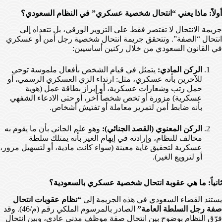
أولاً: ماذا يعني “انتحال شخصية عسكري” في النظام السعودي؟
جريمة الانتحال لا تقتصر فقط على التزوير الورقي، بل تتعداه إلى
انتحال “الصفة”. وتتحقق جريمة انتحال شخصية رجل أمن أو عسكري
في القانون السعودي من خلال ركنين أساسيين:
الركن المادي:
يتمثل في قيام الشخص بأفعال ملموسة توحي
للآخرين بأنه عسكري، مثل: ارتداء الزي العسكري الرسمي، أو
حمل رتب وشعارات عسكرية، أو إبراز بطاقة عمل (هوية
عسكرية) مزورة أو تخص شخصاً آخر، أو حتى الادعاء الشفهي
بأنه ضابط أمن لتمرير معاملة أو تفتيش أشخاص.
الركن المعنوي (القصد الجنائي):
وهو علم الجاني بأن ما يقوم به
مخالف للنظام، وإرادته في إيهام الغير بأنه يمتلك سلطة
عسكرية لتحقيق غاية معينة (سواء كانت مادية، أو لتسهيل مرور،
أو لترويع الغير).
ثانياً: ما هي عقوبة انتحال شخصية عسكري بالسعودية؟
يستند القضاء السعودي في هذه الجريمة إلى
“نظام عقوبات انتحال
صفة رجل السلطة العامة”
الصادر بالمرسوم الملكي رقم (م/46). وقد
فرّق النظام بوضوح بين انتحال صفة موظف مدني عادي، وبين انتحال