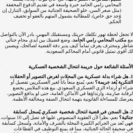
المحامي رامي الحامد خبرة واسعة في تقديم الدفوع المخففة
(مثل صغر السن، خلو الصحيفة الجنائية من السوابق، التنازل إن
وُجد حق خاص)، للمطالبة بشمول المتهم بالعفو أو تخفيف
الحكم.
لا تجعل لحظة تهور تكلفك حريتك ومستقبلك المهني. بادر الآن بالتواصل
مع
مكتب المحامي رامي الحامد
، وضع قضيتك بين أيدي محامٍ جنائي
شاطر ومحترف يعرف تماماً كيف يدير دفة القضية لصالحك، ويضمن
لك أقوى تمثيل قانوني أمام المحاكم السعودية.
الأسئلة الشائعة حول جريمة انتحال الشخصية العسكرية
1. هل شراء بدلة عسكرية من المحلات لغرض التصوير أو الحفلات
التنكرية يُعد جريمة؟
نعم، يُمنع منعاً باتاً لغير العسكريين تفصيل أو
شراء أو ارتداء الزي العسكري السعودي. بيع هذه الملابس يخضع
لرقابة صارمة، وارتداؤها في الأماكن العامة، حتى لو بدافع التصوير،
يعرضك للمساءلة القانونية بتهمة انتحال الصفة ومخالفة الأنظمة.
2. هل السجن في قضية انتحال شخصية عسكري يُسجل كسابقة
جنائية؟
نعم، نظراً لأن العقوبة المنصوص عليها قد تصل إلى 10 سنوات،
فهي تُعد من الجرائم الكبيرة المخلة بالشرف والأمانة، وتُسجل كسابقة
في صحيفة الحالة الجنائية، مما قد يمنع التوظيف في القطاعات