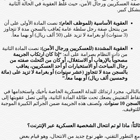
صفة العسكريين ورجال الأمن، حيث غلّظ العقوبة في الحالة الثانية
بشكل كبير.
العقوبة الأساسية (للموظف العام):
نصت المادة الأولى على أن
من ينتحل صفة رجل سلطة عامة يُعاقب بالسجن مدة لا تتجاوز
(3 سنوات) أو بغرامة لا تزيد على (50 ألف ريال) أو بهما معاً.
العقوبة المشددة (للعسكريين ورجال الأمن):
نصت المادة الثانية
من ذات النظام بصرامة على أنه:
“إذا كان ارتكاب الجريمة
مصحوباً بالإرهاب أو الاستغلال، أو كان من انُتحلت صفته من
رجال المباحث أو الاستخبارات أو أحد العسكريين، يعاقب
بالسجن مدة لا تتجاوز (عشر سنوات) أو بغرامة لا تزيد على (مائة
وخمسين ألف ريال) أو بهما معاً.”
بالتالي، مجرد ارتدائك للبدلة العسكرية الخاصة بأخيك واستخدامها في
نقاط التفتيش يضعك تحت طائلة المادة الثانية، والتي تصل عقوبتها إلى
السجن 10 سنوات
. وتُصنف هذه الجريمة ضمن الجرائم الكبيرة الموجبة
للتوقيف.
ثالثاً: ماذا لو تم انتحال الشخصية العسكرية عبر الإنترنت؟
مع التطور التقني، ظهر نوع جديد من الانتحال، وهو قيام بعض