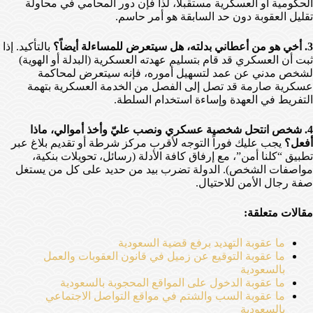
الحكومية أو العسكرية مستقبلاً، لذا فإن دور المحامي في محاولة
تقليل العقوبة دون حد السابقة هو أمر حاسم.
3. أخي هو من أعطاني بدلته، هل سيتعرض للمساءلة أيضاً؟
بالتأكيد. إذا
ثبت أن العسكري قد قام بتسليم عهدته العسكرية (البدلة أو الهوية)
لشخص مدني عن عمد لتسهيل أموره، فإنه سيتعرض لمحاكمة
عسكرية صارمة قد تصل إلى الفصل من الخدمة العسكرية بتهمة
التفريط في العهدة وإساءة استخدام السلطة.
4. شخص انتحل شخصية عسكري ونصب عليّ وأخذ أموالي، ماذا
أفعل؟
يجب عليك فوراً التوجه لأقرب مركز شرطة أو تقديم بلاغ عبر
تطبيق “كلنا أمن”، مع إرفاق كافة الأدلة (رسائل، تحويلات بنكية،
مواصفات الشخص). الدولة تضرب بيد من حديد على كل من يستغل
صفة رجال الأمن للاحتيال.
مقالات متعلقة:
ما عقوبة التهديد برفع قضية السعودية
ما عقوبة التوقيع عن زميل في قانون العقوبات والعمل
بالسعودية
ما عقوبة الدخول على المواقع المحجوبة بالسعودية
ما عقوبة السب والشتم في مواقع التواصل الاجتماعي
بالسعودية