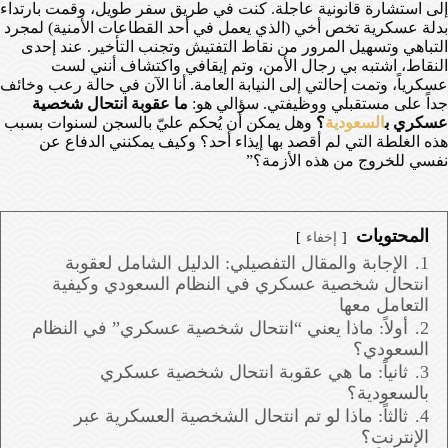
إلى استشارة قانونية عاجلة. كنت في طريق سفر طويل، وقمت بارتداء
بدلة عسكرية تخص أخي (الذي يعمل في أحد القطاعات الأمنية) لمجرد
التباهي وتسهيل المرور من نقاط التفتيش وتجنب التأخير. عند إحدى
النقاط، اشتبه بي رجال الأمن، وتم إيقافي واكتشاف أنني لست
عسكرياً، وتمت إحالتي إلى النيابة العامة. أنا الآن في حالة رعب وخائف
جداً على مستقبلي ووظيفتي. سؤالي هو:
ما عقوبة انتحال شخصية
عسكري ب
السعودية
؟
وهل يمكن أن يُحكم عليّ بالسجن لسنوات بسبب
هذه الغلطة التي لم أقصد بها إيذاء أحد؟ وكيف يمكنني الدفاع عن
نفسي للخروج من هذه الأزمة؟”
المحتويات
إخفاء
1.
الإجابة والمقال التفصيلي: الدليل الشامل لعقوبة
انتحال شخصية عسكري في النظام السعودي وكيفية
التعامل معها
2.
أولاً: ماذا يعني “انتحال شخصية عسكري” في النظام
السعودي؟
3.
ثانياً: ما هي عقوبة انتحال شخصية عسكري
بالسعودية؟
4.
ثالثاً: ماذا لو تم انتحال الشخصية العسكرية عبر
الإنترنت؟