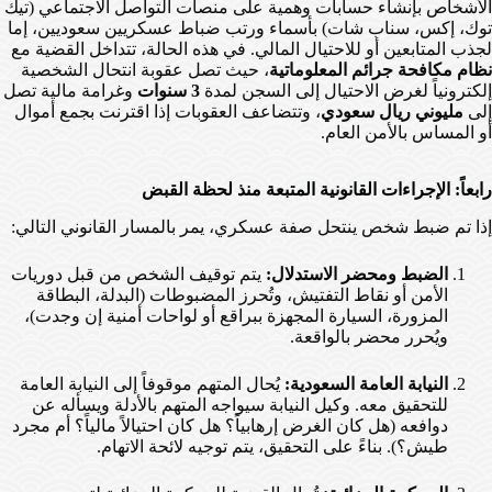
الأشخاص بإنشاء حسابات وهمية على منصات التواصل الاجتماعي (تيك
توك، إكس، سناب شات) بأسماء ورتب ضباط عسكريين سعوديين، إما
لجذب المتابعين أو للاحتيال المالي. في هذه الحالة، تتداخل القضية مع
نظام مكافحة جرائم المعلوماتية
، حيث تصل عقوبة انتحال الشخصية
إلكترونياً لغرض الاحتيال إلى السجن لمدة
3 سنوات
وغرامة مالية تصل
إلى
مليوني ريال سعودي
، وتتضاعف العقوبات إذا اقترنت بجمع أموال
أو المساس بالأمن العام.
رابعاً: الإجراءات القانونية المتبعة منذ لحظة القبض
إذا تم ضبط شخص ينتحل صفة عسكري، يمر بالمسار القانوني التالي:
الضبط ومحضر الاستدلال:
يتم توقيف الشخص من قبل دوريات
الأمن أو نقاط التفتيش، وتُحرز المضبوطات (البدلة، البطاقة
المزورة، السيارة المجهزة ببراقع أو لواحات أمنية إن وجدت)،
ويُحرر محضر بالواقعة.
النيابة العامة السعودية:
يُحال المتهم موقوفاً إلى النيابة العامة
للتحقيق معه. وكيل النيابة سيواجه المتهم بالأدلة ويسأله عن
دوافعه (هل كان الغرض إرهابياً؟ هل كان احتيالاً مالياً؟ أم مجرد
طيش؟). بناءً على التحقيق، يتم توجيه لائحة الاتهام.