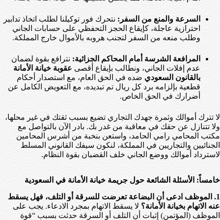
السرعة والمنع من السفر:
نتحرك فور توكيلنا لطلب اتخاذ تدابير
احترازية عاجلة، كإيقاع الحجز التحفظي على حسابات الجاني
وطلب منعه من السفر لتجنب هروبه بالأموال خارج المملكة.
المرافعة الشرسة أمام المحاكم الجزائية:
نترافع بقوة لضمان
عدم إفلات الجاني، ونطالب بإيقاع أقصى
عقوبة خيانة الأمانة
بالقانون السعودي
ضده في الحق العام، مع استصدار أحكام
قطعية بإلزامه برد كل ريال تم تبديده، مع التعويض الكامل عن
أضرارك في الحق الخاص.
لا تترك أموالك وثمرة جهدك التجاري تضيع بسبب ثقتك في غير محلها،
ولا تتنازل عن حقك في معاقبة من غدر بك. بادر الآن بالتواصل مع
مكتب المحامي رامي الحامد، واستعن بنخبة من أشرس المحامين
الجنائيين والتجاريين في المملكة، لنكون سيفك القانوني المسلط
لاسترداد أموالك ووضع الجاني خلف القضبان بقوة النظام.
خامساً: الأسئلة الشائعة حول جريمة خيانة الأمانة في السعودية
1. الموظف ادعى أن البضاعة تعرضت للسرقة أو التلف، فهل يسقط
عنه الاتهام بخيانة الأمانة؟
لا يسقط الاتهام بمجرد الادعاء. يجب على
الموظف (المؤتمن) إثبات أن التلف أو السرقة حدثت بسبب “قوة