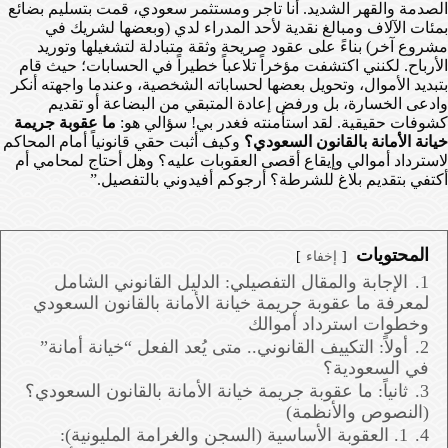
الصدمة والقهر الشديد. أنا تاجر ومستثمر سعودي، قمت بتسليم بضائع
بمئات الآلاف ومبالغ نقدية لأحد المدراء لدي (وبعضها لشريك في
مشروع آخر) بناءً على عقود صريحة وثقة متبادلة لتشغيلها وتوريد
الأرباح. لكنني اكتشفت مؤخراً تلاعباً خطيراً في الحسابات؛ حيث قام
بتبديد الأموال، وتحويل بعضها لحساباته الشخصية، وعندما واجهته أنكر
وادعى الخسارة، بل ورفض إعادة المتبقي من البضاعة أو تقديم
كشوفات حقيقية. لقد استأمنته فغدر بي! سؤالي هو:
ما عقوبة جريمة
خيانة الأمانة بالقانون السعودي؟
وكيف أثبت حقي قانونياً أمام المحاكم
لاسترداد أموالي وإيقاع أقصى العقوبات عليه؟ وهل أحتاج لمحامي أم
أكتفي بتقديم بلاغ للشرطة؟ أرجوكم أفيدوني بالتفصيل.”
المحتويات
إخفاء
1.
الإجابة والمقال التفصيلي: الدليل القانوني الشامل
لمعرفة ما عقوبة جريمة خيانة الأمانة بالقانون السعودي
وخطوات استرداد أموالك
2.
أولاً: التكييف القانوني.. متى يُعد الفعل “خيانة أمانة”
في السعودية؟
3.
ثانياً: ما عقوبة جريمة خيانة الأمانة بالقانون السعودي؟
(النصوص والأنظمة)
4.
1. العقوبة الأساسية (السجن والغرامة المليونية):