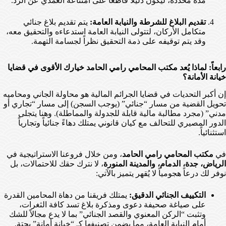
مدة محددة، ليكون دليلاً قاطعاً على امتناعه العمدي عن الرد.
تقديم البلاغ للشرطة والنيابة العامة:
يتم تقديم بلاغ جنائي
متكامل الأركان، لتتولى النيابة العامة استدعاءه والتحقيق معه،
وقد يتم توقيفه على ذمة التحقيق نظراً لجسامة التهمة.
رابعاً: لماذا يُعد مكتب المحامي رامي الحامد خيارك الأقوى في قضايا
خيانة الأمانة؟
إن أكبر التحديات في قضايا الجرائم المالية هو محاولة الجاني ومحاميه
تحويل القضية من مسار “جنائي” (يوجب السجن) إلى مسار “تجاري أو
مدني” (مجرد مطالبة مالية قابلة للجدولة والمماطلة). وهنا يتجلى
الدور المصيري للتحالف مع كيان قانوني يمتلك دهاءً جنائياً وتجارياً
استثنائياً.
في
مكتب المحامي رامي الحامد
، ومن خلال فروعنا الاستراتيجية في
الرياض، جدة، الدمام، والمدينة المنورة
، لا نترك حقك للاحتمالات، بل
نوفر لك درعاً هجومياً لا يُقهر يتميز بالآتي:
التكييف الجنائي الدقيق:
يمتلك فريقنا من دهاة المحامين القدرة
على صياغة صحيفة دعوى ومذكرة بلاغ تسد كافة الثغرات،
وتثبت “الركن المعنوي والقصد الجنائي” بما لا يدع مجالاً للشك
أمام النيابة العامة، مما يضمن تصنيفها كـ “خيانة أمانة” بحتة.