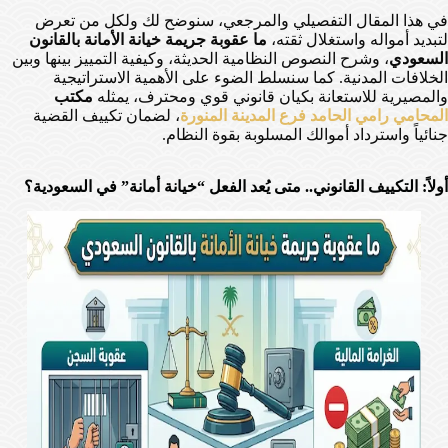
في هذا المقال التفصيلي والمرجعي، سنوضح لك ولكل من تعرض
لتبديد أمواله واستغلال ثقته،
ما عقوبة جريمة خيانة الأمانة بالقانون
السعودي
، وشرح النصوص النظامية الحديثة، وكيفية التمييز بينها وبين
الخلافات المدنية. كما سنسلط الضوء على الأهمية الاستراتيجية
والمصيرية للاستعانة بكيان قانوني قوي ومحترف، يمثله
مكتب
المحامي رامي الحامد فرع المدينة المنورة
، لضمان تكييف القضية
جنائياً واسترداد أموالك المسلوبة بقوة النظام.
أولاً: التكييف القانوني.. متى يُعد الفعل “خيانة أمانة” في السعودية؟