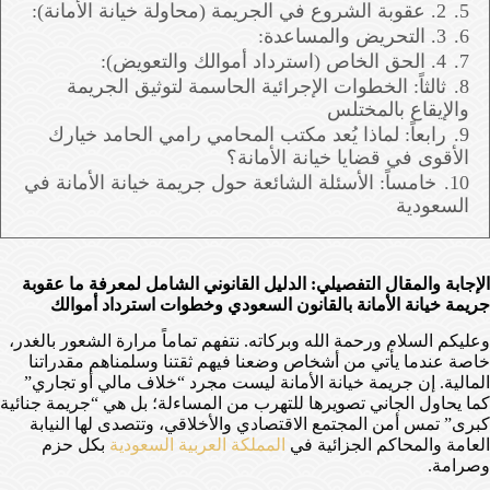
5.
2. عقوبة الشروع في الجريمة (محاولة خيانة الأمانة):
6.
3. التحريض والمساعدة:
7.
4. الحق الخاص (استرداد أموالك والتعويض):
8.
ثالثاً: الخطوات الإجرائية الحاسمة لتوثيق الجريمة
والإيقاع بالمختلس
9.
رابعاً: لماذا يُعد مكتب المحامي رامي الحامد خيارك
الأقوى في قضايا خيانة الأمانة؟
10.
خامساً: الأسئلة الشائعة حول جريمة خيانة الأمانة في
السعودية
الإجابة والمقال التفصيلي: الدليل القانوني الشامل لمعرفة ما عقوبة
جريمة خيانة الأمانة بالقانون السعودي وخطوات استرداد أموالك
وعليكم السلام ورحمة الله وبركاته. نتفهم تماماً مرارة الشعور بالغدر،
خاصة عندما يأتي من أشخاص وضعنا فيهم ثقتنا وسلمناهم مقدراتنا
المالية. إن جريمة خيانة الأمانة ليست مجرد “خلاف مالي أو تجاري”
كما يحاول الجاني تصويرها للتهرب من المساءلة؛ بل هي “جريمة جنائية
كبرى” تمس أمن المجتمع الاقتصادي والأخلاقي، وتتصدى لها النيابة
العامة والمحاكم الجزائية في
المملكة العربية السعودية
بكل حزم
وصرامة.