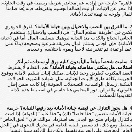
قاهرة” خارجة عن إرادته عبر محاضر شرطة رسمية في وقت الحادثة.
إذا عجز عن الإثبات، أو ثبت إهماله الجسيم وتفريطه، فإنه يُعد ضامناً
للمال وتُوجه له تهمة تبديد الأمانة.
2. ما الفرق بين النصب والاحتيال وبين خيانة الأمانة؟
الفرق الجوهري
يكمن في “طريقة استلام المال”. في (النصب والاحتيال)، يستخدم
الجاني الخداع والكذب منذ البداية ليوهمك بتسليمه المال. أما في (خيانة
الأمانة)، فإن الجاني يستلم المال بطريقة شرعية وصحيحة (بناءً على
عقد أو ثقة)، ثم تتغير نيته لاحقاً ويقوم باختلاسه أو تبديده.
3. سلمت شخصاً مبلغاً مالياً بدون كتابة ورق أو سندات، ثم أنكر
استلامه، هل يمكنني مقاضاته بخيانة الأمانة؟
نعم، النظام لا يشترط
العقد المكتوب كطريق وحيد للإثبات. يمكنك إثبات تسليم الأمانة ووقوع
الجريمة بكافة طرق الإثبات الجنائية، مثل: شهادة الشهود، الحوالات
البنكية، رسائل الواتساب، التسجيلات الصوتية (إذا كانت ضمن إطار
قانوني)، والقرائن. دور المحامي هنا حاسم في استنباط هذه الأدلة
لتقديمها للمحكمة.
4. هل يجوز التنازل عن قضية خيانة الأمانة بعد رفعها للنيابة؟
جريمة
خيانة الأمانة تتضمن “حقاً خاصاً” (لك) و”حقاً عاماً” (للدولة). إذا قمت
بالتنازل وإبرام صلح مع الجاني بعد استرداد أموالك، فإن “الحق الخاص”
يسقط. ومع ذلك، قد تستمر النيابة العامة في تحريك الدعوى في “الحق
العام” لمعاقبته على الجريمة نفسها، ولكن تنازلك يُعد سبباً رئيسياً