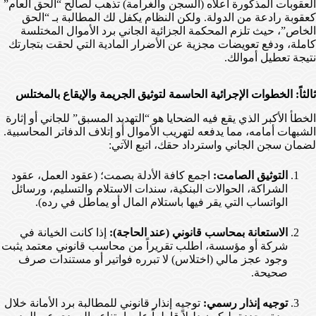
العقوبات المذكورة أعلاه (السجن والغرامة) تذهب لصالح “الحق العام”
كعقوبة رادعة من الدولة. ولكن النظام يكفل لك المطالبة بـ “الحق
الخاص”، حيث تلزم المحكمة الجزائية الجاني برد الأموال المختلسة
كاملة، ودفع تعويضات مجزية عن الأضرار المادية التي لحقت بتجارتك
نتيجة تعطيل أموالك.
ثالثاً: الخطوات الإجرائية الحاسمة لتوثيق الجريمة والإيقاع بالمختلس
الخطأ الأكبر الذي يقع فيه الضحايا هو “التهديد المسبق” للجاني أو إثارة
الشبهات أمامه، مما يدفعه لتهريب الأموال أو إتلاف الدفاتر المحاسبية.
لضمان سجن الجاني واسترداد حقك، اتبع الآتي:
التوثيق الصامت:
اجمع كافة الأدلة بصمت؛ (عقود العمل، عقود
الشراكة، الحوالات البنكية، سندات الاستلام والتسليم، ورسائل
الواتساب التي يقر فيها باستلام المال أو يماطل في رده).
الاستعانة بمحاسب قانوني (عند الحاجة):
إذا كانت الخيانة في
شركة أو مؤسسة، اطلب تقريراً من محاسب قانوني معتمد يثبت
وجود عجز مالي (اختلاس) لا تبرره فواتير أو مستندات صرف
صحيحة.
توجيه إنذار رسمي:
توجيه إنذار قانوني للمطالبة برد الأمانة خلال