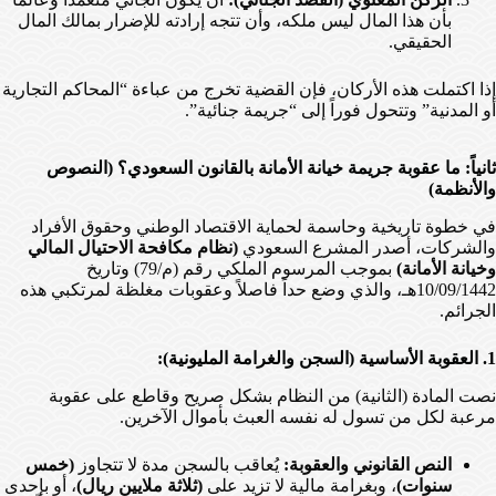
بأن هذا المال ليس ملكه، وأن تتجه إرادته للإضرار بمالك المال
الحقيقي.
إذا اكتملت هذه الأركان، فإن القضية تخرج من عباءة “المحاكم التجارية
أو المدنية” وتتحول فوراً إلى “جريمة جنائية”.
ثانياً: ما عقوبة جريمة خيانة الأمانة بالقانون السعودي؟ (النصوص
والأنظمة)
في خطوة تاريخية وحاسمة لحماية الاقتصاد الوطني وحقوق الأفراد
والشركات، أصدر المشرع السعودي
(نظام مكافحة الاحتيال المالي
وخيانة الأمانة)
بموجب المرسوم الملكي رقم (م/79) وتاريخ
10/09/1442هـ، والذي وضع حداً فاصلاً وعقوبات مغلظة لمرتكبي هذه
الجرائم.
1. العقوبة الأساسية (السجن والغرامة المليونية):
نصت المادة (الثانية) من النظام بشكل صريح وقاطع على عقوبة
مرعبة لكل من تسول له نفسه العبث بأموال الآخرين.
النص القانوني والعقوبة:
يُعاقب بالسجن مدة لا تتجاوز
(خمس
سنوات)
، وبغرامة مالية لا تزيد على
(ثلاثة ملايين ريال)
، أو بإحدى