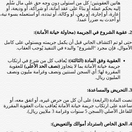
هاتين العقوبتين؛ كل من استولى دون وجه حق على مال سُلّم
إليه بحكم عمله أو بناءً على عقد أمانة، أو شراكة، أو وديعة، أو
إعارة، أو إجارة، أو رهن، أو وكالة، أو تبدده، أو استعمله بسوء نية،
أو أحدث به ضرراً عمداً.
2. عقوبة الشروع في الجريمة (محاولة خيانة الأمانة):
حتى لو تم اكتشاف الجاني قبل أن يكمل جريمته ويستولي على كامل
الأموال، فإن مجرد “الشروع” والبدء في التنفيذ يُوجب العقاب.
العقوبة وفق المادة (الثالثة):
يُعاقب كل من شرع في ارتكاب
جريمة خيانة الأمانة بما لا يتجاوز
(نصف الحد الأعلى)
للعقوبة
المقررة لها؛ أي السجن لسنتين ونصف وغرامة مليون ونصف
المليون ريال.
3. التحريض والمساعدة:
نصت المادة (الرابعة) على أن كل من حرض غيره، أو اتفق معه، أو
ساعده على ارتكاب جريمة خيانة الأمانة يُعاقب بذات العقوبة المقررة
للفاعل الأصلي (السجن 5 سنوات وغرامة 3 ملايين ريال).
4. الحق الخاص (استرداد أموالك والتعويض):