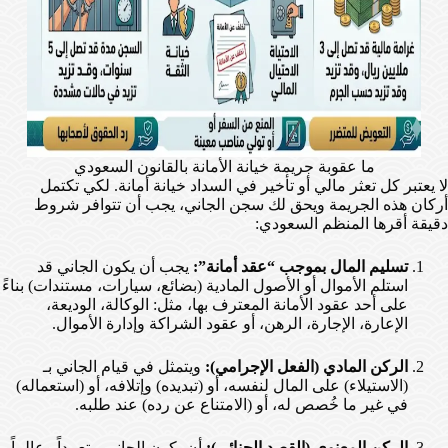
ما عقوبة جريمة خيانة الأمانة بالقانون السعودي
لا يعتبر كل تعثر مالي أو تأخير في السداد خيانة أمانة. لكي تكتمل
أركان هذه الجريمة ويحق لك سجن الجاني، يجب أن تتوافر شروط
دقيقة أقرها المنظم السعودي:
تسليم المال بموجب “عقد أمانة”:
يجب أن يكون الجاني قد
استلم الأموال أو الأصول المادية (بضائع، سيارات، مستندات) بناءً
على أحد عقود الأمانة المعترف بها، مثل: الوكالة، الوديعة،
الإعارة، الإجارة، الرهن، أو عقود الشراكة وإدارة الأموال.
الركن المادي (الفعل الإجرامي):
ويتمثل في قيام الجاني بـ
(الاستيلاء) على المال لنفسه، أو (تبديده) وإتلافه، أو (استعماله)
في غير ما خُصص له، أو (الامتناع عن رده) عند طلبه.
الركن المعنوي (القصد الجنائي):
أن يكون الجاني متعمداً وعالماً