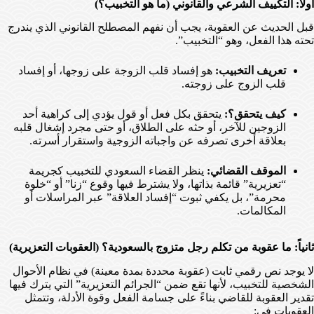
أولاً: التكييف الشرعي والقانوني (ما هو التخبيب؟)
قبل الحديث عن العقوبة، يجب أن نفهم المصطلح القانوني الذي يندرج
تحته هذا الفعل، وهو “التخبيب”.
تعريف التخبيب:
هو إفساد قلب الزوجة على زوجها، أو إفساد
قلب الزوج على زوجته.
كيف يتحقق؟:
يتحقق بكل فعل أو قول يؤدي إلى كراهية أحد
الزوجين للآخر، أو حثه على الطلاق، أو حتى مجرد إشغال قلبه
بعلاقة أخرى تصرفه عن واجباته الزوجية واستقرار أسرته.
الموقف القضائي:
ينظر القضاء السعودي للتخبيب كجريمة
“تعزيرية” قائمة بذاتها، ولا يشترط فيها وقوع “زنا” أو “خلوة
محرمة”، بل يكفي ثبوت “إفساد العلاقة” عبر المراسلات أو
المكالمات.
ثانياً: ما عقوبة من تكلم رجل متزوج بالسعودية؟ (العقوبات التعزيرية)
لا يوجد نص رقمي ثابت (عقوبة محددة بمدة معينة) في نظام الأحوال
الشخصية للتخبيب، لأنها تقع ضمن “الجرائم التعزيرية” التي يترك فيها
تقدير العقوبة للقاضي بناءً على جسامة الفعل وقوة الأدلة، وتتمثل
العقوبات في: