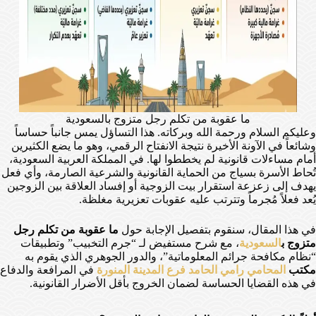
ما عقوبة من تكلم رجل متزوج بالسعودية
وعليكم السلام ورحمة الله وبركاته. هذا التساؤل يمس جانباً حساساً
وشائعاً في الآونة الأخيرة نتيجة الانفتاح الرقمي، وهو ما يضع الكثيرين
أمام مساءلات قانونية لم يخططوا لها. في المملكة العربية السعودية،
تُحاط الأسرة بسياج من الحماية القانونية والشرعية الصارمة، وأي فعل
يهدف إلى زعزعة استقرار بيت الزوجية أو إفساد العلاقة بين الزوجين
يُعد فعلاً مُجرماً وتترتب عليه عقوبات تعزيرية مغلظة.
في هذا المقال، سنقوم بتفصيل الإجابة حول
ما عقوبة من تكلم رجل
متزوج ب
السعودية
، مع شرح مستفيض لـ “جرم التخبيب” وتطبيقات
“نظام مكافحة جرائم المعلوماتية”، والدور الجوهري الذي يقوم به
مكتب
المحامي رامي الحامد فرع المدينة المنورة
في المرافعة والدفاع
في هذه القضايا الحساسة لضمان الخروج بأقل الأضرار القانونية.