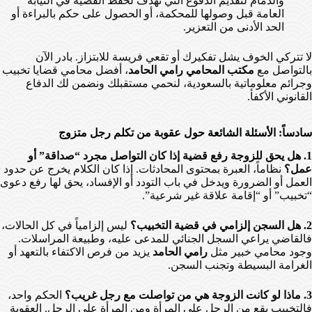
والدمام لتقديم الدفوع التي تهدف لحفظ القضية في النيابة
العامة قبل وصولها للمحكمة، أو الحصول على حكم بالبراءة أو
الحد الأدنى من التعزير.
لا تتركي الخوف يشل تفكيرك أو تقعي فريسة للابتزاز. بادر الآن
بالتواصل مع
مكتب المحامي رامي الحامد
، أفضل محامي قضايا تخبيب
وجرائم معلوماتية بالسعودية، لنحمي مستقبلك ونضمن لك الدفاع
القانوني الأكفأ.
سادساً: الأسئلة الشائعة حول عقوبة من تكلم رجل متزوج
1. هل يحق للزوجة رفع قضية إذا كان التواصل مجرد “صداقة” أو
عمل؟
نظاماً، العبرة بمحتوى المحادثات. إذا كان الكلام يخرج عن حدود
العمل أو الضرورة ويدخل في باب التودد أو الإفساد، يحق لها رفع دعوى
“تخبيب” أو “إقامة علاقة غير شرعية”.
2. هل السجن إلزامي في قضية التخبيب؟
ليس إلزامياً في كل الحالات،
فالقاضي يراعي السجل الجنائي للمدعى عليه، وطبيعة المراسلات.
وجود محامي خبير مثل
رامي الحامد
يزيد من فرص الاكتفاء بالتعهد أو
الغرامة البسيطة وتجنب السجن.
3. ماذا لو كانت الزوجة هي من تواصلت مع رجل غريب؟
الحكم واحد،
فالتخبيب يقع من الرجل على المرأة ومن المرأة على الرجل. العقوبة