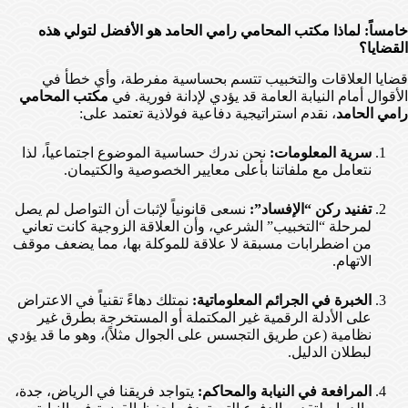
خامساً: لماذا مكتب المحامي رامي الحامد هو الأفضل لتولي هذه
القضايا؟
قضايا العلاقات والتخبيب تتسم بحساسية مفرطة، وأي خطأ في
الأقوال أمام النيابة العامة قد يؤدي لإدانة فورية. في
مكتب المحامي
رامي الحامد
، نقدم استراتيجية دفاعية فولاذية تعتمد على:
سرية المعلومات:
نحن ندرك حساسية الموضوع اجتماعياً، لذا
نتعامل مع ملفاتنا بأعلى معايير الخصوصية والكتيمان.
تفنيد ركن “الإفساد”:
نسعى قانونياً لإثبات أن التواصل لم يصل
لمرحلة “التخبيب” الشرعي، وأن العلاقة الزوجية كانت تعاني
من اضطرابات مسبقة لا علاقة للموكلة بها، مما يضعف موقف
الاتهام.
الخبرة في الجرائم المعلوماتية:
نمتلك دهاءً تقنياً في الاعتراض
على الأدلة الرقمية غير المكتملة أو المستخرجة بطرق غير
نظامية (عن طريق التجسس على الجوال مثلاً)، وهو ما قد يؤدي
لبطلان الدليل.
المرافعة في النيابة والمحاكم:
يتواجد فريقنا في الرياض، جدة،