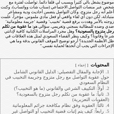
موضوع يشغل بالي كثيراً ويسبب لي قلقاً دائماً. تواصلت لفترة مع
شخص عبر منصات التواصل الاجتماعي (سناب شات وواتساب)، وكنت
أعلم أنه رجل متزوج، وكان التواصل يتضمن أحاديث ودية ومشاعر
متبادلة، لكن دون أي لقاء واقعي أو فعل مادي ملموس. مؤخراً، علمت
زوجته بالأمر وهددت برفع قضية ‘تخبيب’ وقضية ‘جريمة معلوماتية’
ضدي وضده للمطالبة بسجني وتغريمي. سؤالي هو:
ما عقوبة من تكلم
رجل متزوج بالسعودية؟
وهل مجرد المراسلات الكتابية كافية لإدانتي
شرعاً وقانوناً؟ وكيف ينظر القضاء السعودي لمثل هذه العلاقات في
ظل الأنظمة الجديدة؟ أرجو توضيح الموقف القانوني بدقة وما هي
الإجراءات التي يجب أن أتخذها لحماية نفسي.”
المحتويات
إخفاء
1.
الإجابة والمقال التفصيلي: الدليل القانوني الشامل
حول عقوبة التواصل مع رجل متزوج وجريمة التخبيب في
النظام السعودي
2.
أولاً: التكييف الشرعي والقانوني (ما هو التخبيب؟)
3.
ثانياً: ما عقوبة من تكلم رجل متزوج بالسعودية؟
(العقوبات التعزيرية)
4.
ثالثاً: العقوبة وفق نظام مكافحة جرائم المعلوماتية
5.
رابعاً: كيف يتم إثبات قضية التخبيب أو التواصل غير