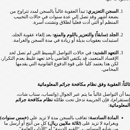
السجن التعزيري:
تبدأ العقوبة غالباً بالسجن لمدد تتراوح من
بضعة أشهر وقد تصل إلى عدة سنوات في حالات التخبيب
المنظم أو التي أدت فعلياً لطلاق وتشتت أسرة.
الجلد (سابقاً) والتعزير باللوم والمنع:
بعد إلغاء عقوبة الجلد،
استبدلت بعقوبات بديلة أو زيادة في مدة السجن والغرامة.
التعهد الشديد:
في حالات التواصل البسيط التي لم تصل لحد
الإفساد المتعمد، قد يكتفي القاضي بأخذ تعهد غليظ بعدم التكرار،
لكن هذا يعتمد كلياً على قوة الدفوع القانونية التي يقدمها
المحامي.
ثالثاً: العقوبة وفق نظام مكافحة جرائم المعلوماتية
بما أن التواصل غالباً ما يتم عبر الجوال (واتساب، سناب شات،
إنستقرام)، فإن الجريمة تدخل تحت طائلة
نظام مكافحة جرائم
المعلوماتية
:
المادة السادسة:
تعاقب بالسجن مدة لا تزيد على
(خمس سنوات)
وبغرامة لا تزيد على
(ثلاثة ملايين ريال)
كل من أنتج أو أرسل ما
من شأنه المساس بـ “القيم الدينية” أو “الآداب العامة”.