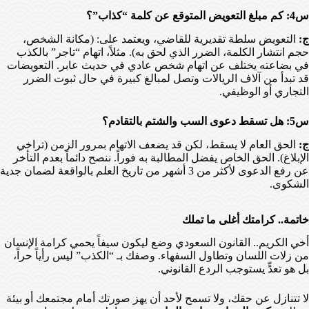
س4: كم مبلغ التعويض المتوقع عن كلمة “كذاب”؟
ج:
التعويض سلطة تقديرية للقاضي، ويعتمد على: (مكانة الشخص،
حجم انتشار الكلمة، الضرر الذي لحق به). مثلاً، اتهام “تاجر” بالكذب
في بضاعته يختلف عن اتهام شخص عادي في حديث عابر. التعويضات
قد تبدأ من آلاف الريالات وتصل لمبالغ كبيرة في حال ثبوت الضرر
التجاري أو الوظيفي.
س5: هل تسقط دعوى السب والشتم بالتقادم؟
ج:
الحق العام لا يسقط، لكن قد يضعف الاتهام بمرور الزمن (تراخي
الإبلاغ). الحق الخاص يفضل المطالبة به فوراً. ننصح دائماً بعدم التأخر
عن رفع الدعوى لأكثر من 3 أشهر من تاريخ العلم بالواقعة لضمان جدية
الشكوى.
خاتمة.. كرامتك أغلى ما تملك
أخي الكريم.. القانون السعودي وضع ليكون سيفاً يحمي كرامة الإنسان
من زلات اللسان وتطاول السفهاء. وصفك بـ “الكذب” ليس رأياً حراً،
بل هو تعدٍّ يستوجب الردع القانوني.
لا تتنازل عن حقك، ولا تسمح لأحد أن يهز صورتك أمام مجتمعك أو بيئة