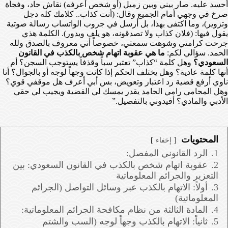
أحسد عليه. صار بيني وبين زميل (أو شخص أعرفه) نقاش حاد، وفجأة
صرخ في وجهي أمام الجميع وقال: (أنت كذاب.. كلامك كله دجل
وتزوير)، وما اكتفى بهذا، بل أرسل في جروب الواتساب رسالة صوتية
يقول فيها: (فلان كذاب ولا تصدقونه، هو يلف ويدور). الكلمة هذي
جرحت كرامتي وشوهت سمعتي، خصوصاً أني معروف بالصدق ولله
الحمد. سؤالي لكم:
ما هي عقوبة اتهام شخص بالكذب في القانون
السعودي؟
وهل كلمة “كذاب” تعتبر سباً وقذفاً يستوجب السجن؟ أم
أنها كلمة عادية؟ وهل يختلف الحكم إذا كانت وجهاً لوجه أو بالجوال؟ أنا
ناوي أرفع قضية رد اعتبار وتعويض، بس أبي أعرف هل موقفي قوي؟
وهل المحامي رامي الحامد يقدر يمسك لي القضية ويجيب لي حقي
الأدبي والمادي؟ أفيدوني بالتفصيل.”
المحتويات
إخفاء
1.
الرد القانوني المفصل:
2.
عقوبة اتهام شخص بالكذب في القانون السعودي: بين
التعزير والجرائم المعلوماتية
3.
أولاً: الاتهام بالكذب عبر وسائل التواصل (الجرائم
المعلوماتية)
4.
المادة الثالثة من نظام مكافحة الجرائم المعلوماتية:
5.
ثانياً: الاتهام بالكذب وجهاً لوجه (السب والشتم