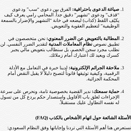
صياغة الدعوى باحترافية:
الفرق بين دعوى “سب” ودعوى
“قذف” ودعوى “تشهير” دقيق جداً. المحامي رامي يعرف كيف
يكيّف اللفظ (كذاب) ليضعه في خانة “التشهير والإضرار بالسمعة
الوظيفية” لتعظيم العقوبة والتعويض.
المطالبة بالتعويض عن الضرر المعنوي:
نحن متخصصون في
تطبيق نصوص
نظام المعاملات المدنية
لتقدير الضرر النفسي. لن
نطلب مجرد سجن الخصم، بل سنطالب بتعويض مالي يجبر
كسرك ويعيد لك اعتبارك أمام زملائك.
ملاحقة الجرائم الإلكترونية:
لدينا خبرة في التعامل مع الأدلة
الرقمية، وكيفية توثيقها قانوناً لتصبح دليلاً لا يقبل النقض أمام
المحكمة الجزائية.
حماية سمعتك:
ندير القضية بخصوصية تامة، ونحرص على سرعة
الإجراءات لغلق باب الأقاويل واستصدار حكم يردع كل من تسول
له نفسه التطاول عليك مستقبلاً.
الأسئلة الشائعة حول اتهام الأشخاص بالكذب (FAQ)
نستعرض هنا أهم الأسئلة التي تردنا وإجاباتها وفق النظام السعودي: