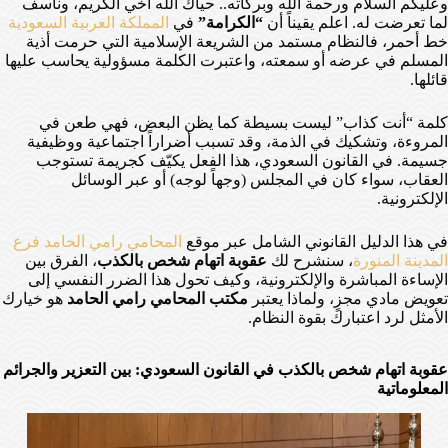
وعليكم السلام ورحمة الله وبركاته.. حياك الله أخي الكريم، ونأسف
لما تعرضت له. اعلم يقيناً أن
“الكرامة”
في
المملكة العربية السعودية
خط أحمر، فالنظام مستمد من الشريعة الإسلامية التي حرمت أذية
المسلم في عرضه أو سمعته، واعتبرت الكلمة مسؤولية يحاسب عليها
قائلها.
كلمة “أنت كذاب” ليست بسيطة كما يظن البعض، فهي طعن في
المروءة، وتشكيك في الذمة، وقد تسبب أضراراً اجتماعية ووظيفية
جسيمة. في القانون السعودي، هذا الفعل يكيّف كجريمة تستوجب
العقاب، سواء كان في المجلس (وجهاً لوجه) أو عبر الوسائل
الإلكترونية.
في هذا الدليل القانوني الشامل عبر موقع
المحامي رامي الحامد فرع
المدينة المنورة
، سنشرح لك
عقوبة اتهام شخص بالكذب
، الفرق بين
الإساءة المباشرة والإلكترونية، وكيف تحول هذا الضرر النفسي إلى
تعويض مادي مجزٍ، ولماذا يعتبر
مكتب المحامي رامي الحامد
هو خيارك
الأمثل لرد اعتبارك بقوة النظام.
عقوبة اتهام شخص بالكذب في القانون السعودي: بين التعزير والجرائم
المعلوماتية