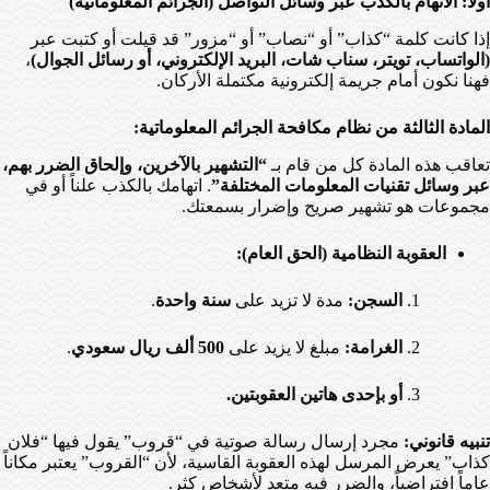
أولاً: الاتهام بالكذب عبر وسائل التواصل (الجرائم المعلوماتية)
إذا كانت كلمة “كذاب” أو “نصاب” أو “مزور” قد قيلت أو كتبت عبر
(الواتساب، تويتر، سناب شات، البريد الإلكتروني، أو رسائل الجوال)
،
فهنا نكون أمام جريمة إلكترونية مكتملة الأركان.
المادة الثالثة من نظام مكافحة الجرائم المعلوماتية:
تعاقب هذه المادة كل من قام بـ
“التشهير بالآخرين، وإلحاق الضرر بهم،
عبر وسائل تقنيات المعلومات المختلفة”
. اتهامك بالكذب علناً أو في
مجموعات هو تشهير صريح وإضرار بسمعتك.
العقوبة النظامية (الحق العام):
السجن:
مدة لا تزيد على
سنة واحدة
.
الغرامة:
مبلغ لا يزيد على
500 ألف ريال سعودي
.
أو بإحدى هاتين العقوبتين.
تنبيه قانوني:
مجرد إرسال رسالة صوتية في “قروب” يقول فيها “فلان
كذاب” يعرض المرسل لهذه العقوبة القاسية، لأن “القروب” يعتبر مكاناً
عاماً افتراضياً، والضرر فيه متعدٍ لأشخاص كثر.