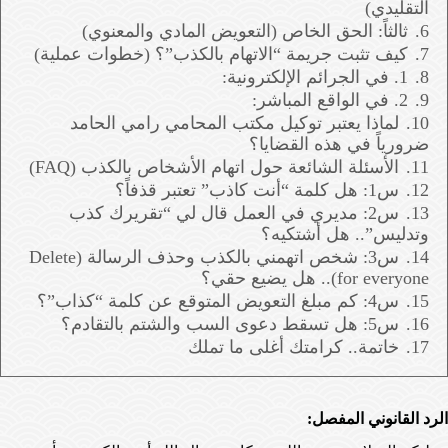
التقليدي)
6.
ثالثاً: الحق الخاص (التعويض المادي والمعنوي)
7.
كيف تثبت جريمة “الاتهام بالكذب”؟ (خطوات عملية)
8.
1. في الجرائم الإلكترونية:
9.
2. في الواقع المباشر:
10.
لماذا يعتبر توكيل مكتب المحامي رامي الحامد
ضرورياً في هذه القضايا؟
11.
الأسئلة الشائعة حول اتهام الأشخاص بالكذب (FAQ)
12.
س1: هل كلمة “أنت كاذب” تعتبر قذفاً؟
13.
س2: مديري في العمل قال لي “تقريرك كذب
وتدليس”.. هل أشتكيه؟
14.
س3: شخص اتهمني بالكذب وحذف الرسالة (Delete
for everyone).. هل يضيع حقي؟
15.
س4: كم مبلغ التعويض المتوقع عن كلمة “كذاب”؟
16.
س5: هل تسقط دعوى السب والشتم بالتقادم؟
17.
خاتمة.. كرامتك أغلى ما تملك
الرد القانوني المفصل: