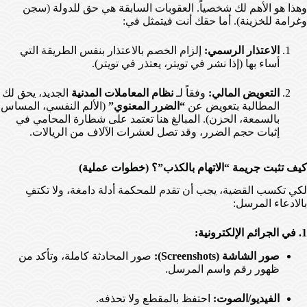
وهذا هو الأهم لك شخصياً. العقوبات السابقة هي حق للدولة (سجن
وغرامة للخزينة). أما حقك أنت فيتمثل في:
الاعتذار الرسمي:
إلزام الخصم بالاعتذار بنفس الطريقة التي
أساء بها (إذا نشر في تويتر، يعتذر في تويتر).
التعويض المالي:
وفقاً لـ
نظام المعاملات المدنية
الجديد، يحق لك
المطالبة بتعويض عن
“الضرر المعنوي”
(الألم النفسي، المساس
بالسمعة، الحزن). المبالغ هنا تعتمد على شطارة المحامي في
إثبات حجم الضرر، وقد تصل لعشرات الآلاف من الريالات.
كيف تثبت جريمة “الاتهام بالكذب”؟ (خطوات عملية)
لكي تكسب القضية، يجب أن تقدم للمحكمة أدلة دامغة، ولا تكتفِ
بالادعاء المرسل:
1. في الجرائم الإلكترونية:
صور الشاشة (Screenshots):
صور المحادثة كاملة، وتأكد من
ظهور رقم واسم المرسل.
الفيديو/الصوت:
احتفظ بالمقطع ولا تحذفه.