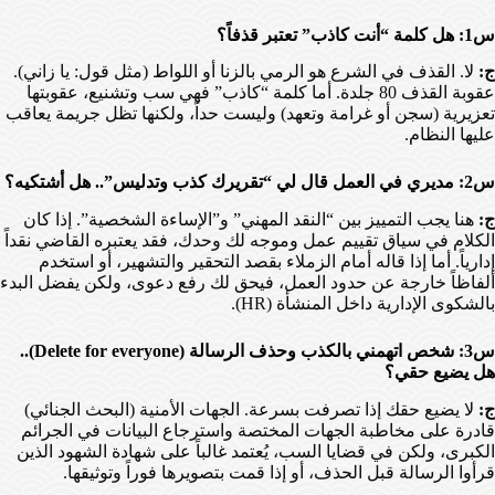
س1: هل كلمة “أنت كاذب” تعتبر قذفاً؟
ج:
لا. القذف في الشرع هو الرمي بالزنا أو اللواط (مثل قول: يا زاني).
عقوبة القذف 80 جلدة. أما كلمة “كاذب” فهي سب وتشنيع، عقوبتها
تعزيرية (سجن أو غرامة وتعهد) وليست حداً، ولكنها تظل جريمة يعاقب
عليها النظام.
س2: مديري في العمل قال لي “تقريرك كذب وتدليس”.. هل أشتكيه؟
ج:
هنا يجب التمييز بين “النقد المهني” و”الإساءة الشخصية”. إذا كان
الكلام في سياق تقييم عمل وموجه لك وحدك، فقد يعتبره القاضي نقداً
إدارياً. أما إذا قاله أمام الزملاء بقصد التحقير والتشهير، أو استخدم
ألفاظاً خارجة عن حدود العمل، فيحق لك رفع دعوى، ولكن يفضل البدء
بالشكوى الإدارية داخل المنشأة (HR).
س3: شخص اتهمني بالكذب وحذف الرسالة (Delete for everyone)..
هل يضيع حقي؟
ج:
لا يضيع حقك إذا تصرفت بسرعة. الجهات الأمنية (البحث الجنائي)
قادرة على مخاطبة الجهات المختصة واسترجاع البيانات في الجرائم
الكبرى، ولكن في قضايا السب، يُعتمد غالباً على شهادة الشهود الذين
قرأوا الرسالة قبل الحذف، أو إذا قمت بتصويرها فوراً وتوثيقها.