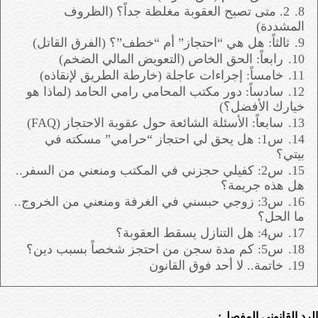
8.
2. متى تصبح العقوبة مغلظة جداً؟ (الظروف
المشددة)
9.
ثالثاً: هل هي “احتجاز” أم “خطف”؟ (الفرق القاتل)
10.
رابعاً: الحق الخاص (التعويض المالي الضخم)
11.
خامساً: إجراءات عاجلة (خارطة الطريق لإنقاذه)
12.
سادساً: دور مكتب المحامي رامي الحامد (لماذا هو
خيارك الأفضل؟)
13.
سابعاً: الأسئلة الشائعة حول عقوبة الاحتجاز (FAQ)
14.
س1: هل يحق لي احتجاز “حرامي” مسكته في
بيتي؟
15.
س2: كفيلي حجزني في المكتب ومنعني من السفر..
هل هذه جريمة؟
16.
س3: زوجي حبسني في الغرفة ومنعني من الخروج..
ما الحل؟
17.
س4: هل التنازل يسقط العقوبة؟
18.
س5: كم مدة سجن من احتجز شخصاً بسبب دين؟
19.
خاتمة.. لا أحد فوق القانون
الرد القانوني المفصل: