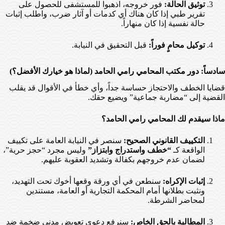
توثيق الحالة:
فور خروجه، اذهبوا للمستشفى للحصول على
تقرير طبي إذا كان هناك أي كدمات أو آثار ضرب، واطلب إثبات
حالة نفسية إذا كان منهاراً.
توكيل محامٍ فوراً:
قبل التحقيق في النيابة.
سادساً: دور مكتب المحامي رامي الحامد (لماذا هو خيارك الأفضل؟)
قضايا الخطف والاحتجاز حساسة جداً، وأي خطأ في الأقوال قد يقلب
القضية إلى “مضاربة جماعية” ويضيع حقك.
ماذا سيقدم لك المحامي رامي الحامد؟
التكييف القانوني الصحيح:
سنصر في النيابة العامة على تكييف
الواقعة كـ
“خطف واستدراج وابتزاز”
وليس مجرد “حجز حرية”،
لضمان عدم خروجهم بكفالة وتشديد العقوبة عليهم.
إثبات الإكراه:
سنطعن في أي ورقة وقعها أخوك تحت التهديد،
ونثبت بطلانها أمام المحكمة التجارية أو العامة، مستندين
لمحاضر الشرطة.
المطالبة بالحق الخاص:
سنرفع دعوى تعويض مدني ضخمة ضد