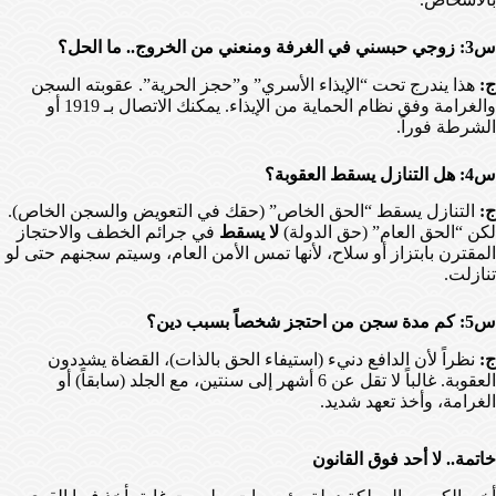
س3: زوجي حبسني في الغرفة ومنعني من الخروج.. ما الحل؟
ج:
هذا يندرج تحت “الإيذاء الأسري” و”حجز الحرية”. عقوبته السجن
والغرامة وفق نظام الحماية من الإيذاء. يمكنك الاتصال بـ 1919 أو
الشرطة فوراً.
س4: هل التنازل يسقط العقوبة؟
ج:
التنازل يسقط “الحق الخاص” (حقك في التعويض والسجن الخاص).
لكن “الحق العام” (حق الدولة)
لا يسقط
في جرائم الخطف والاحتجاز
المقترن بابتزاز أو سلاح، لأنها تمس الأمن العام، وسيتم سجنهم حتى لو
تنازلت.
س5: كم مدة سجن من احتجز شخصاً بسبب دين؟
ج:
نظراً لأن الدافع دنيء (استيفاء الحق بالذات)، القضاة يشددون
العقوبة. غالباً لا تقل عن 6 أشهر إلى سنتين، مع الجلد (سابقاً) أو
الغرامة، وأخذ تعهد شديد.
خاتمة.. لا أحد فوق القانون