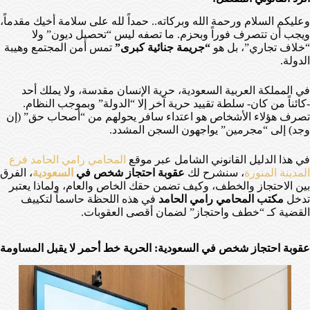
وعليكم السلام ورحمة الله وبركاته.. حمداً لله على سلامة أخيك مقدماً،
ويجب أن تتصرف فوراً وبحزم. ما تصفه ليس “تحصيل ديون” ولا
“خلاف تجاري”، بل هو
“جريمة جنائية كبرى”
تمس أمن المجتمع وهيبة
الدولة.
في المملكة العربية السعودية، حرية الإنسان مقدسة، ولا يملك أحد
-كائناً من كان- سلطة تقييد حرية آخر إلا “الدولة” وبموجب النظام.
تصرف هؤلاء الأشخاص هو اعتداء سافر يحولهم من “أصحاب حق” (إن
وجد) إلى “مجرمين” يواجهون السجن المشدد.
في هذا الدليل القانوني الشامل عبر موقع
المحامي رامي الحامد فرع
المدينة المنورة
، سنشرح لك
عقوبة احتجاز شخص في
السعودية
، الفرق
بين الاحتجاز والخطف، وكيف تضمن حقك الخاص والعام، ولماذا يعتبر
تدخل
مكتب المحامي رامي الحامد
في هذه اللحظة حاسماً لتكييف
القضية كـ “خطف واحتجاز” لضمان أقصى العقوبات.
عقوبة احتجاز شخص في السعودية: الحرية خط أحمر لا يقبل المساومة