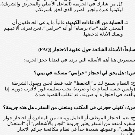
كل من شارك في الجريمة (الفاعل الأصلي والمحرض والشريك)،
ليكونوا عبرة ولجبر الضرر الذي لحق بأسرتكم.
الحماية من الادعاءات الكيدية:
غالباً ما يدعي الخاطفون أن
المجني عليه “جاء برضاه” أو أنه “حرامي”. نحن نعرف ألاعيبهم
ونملك الأدلة لدحضها.
سابعاً: الأسئلة الشائعة حول عقوبة الاحتجاز (FAQ)
نستعرض هنا أهم الأسئلة التي تردنا في قضايا حجز الحرية:
س1: هل يحق لي احتجاز “حرامي” مسكته في بيتي؟
ج:
النظام يسمح لك بـ “التحفظ” عليه فقط لحين وصول الشرطة
(وليس حبسه لساعات أو ضربه). يجب تسليمه فوراً لأقرب دورية. إذا
بالغت في احتجازه أو ضربته، قد تنقلب القضية ضدك.
س2: كفيلي حجزني في المكتب ومنعني من السفر.. هل هذه جريمة؟
ج:
نعم. احتجاز الموظف أو العامل ومنعه من المغادرة أو احتجاز جواز
سفره لمنعه من السفر يعتبر جريمة “اتجار بالأشخاص” أو “استغلال
وظيفي”، وعقوبتها شديدة جداً في نظام مكافحة جرائم الاتجار
بالأشخاص.