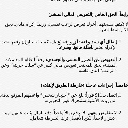
رابعاً: الحق الخاص (التعويض المالي الضخم)
لا تكتفِ بسجنهم. أخوك تعرض لرعب نفسي، وربما إكراه مادي. يحق
لكم المطالبة بـ:
إبطال أي سند وقعه:
أي ورقة (شيك، كمبيالة، تنازل) وقعها تحت
الإكراه تعتبر
باطلة قانوناً وشرعاً
.
التعويض عن الضرر النفسي والجسدي:
وفقاً لنظام المعاملات
المدنية، يحق للمحتجز تعويض مالي كبير عن “سلب حريته” وعن
“الرعب” الذي عاشه.
خامساً: إجراءات عاجلة (خارطة الطريق لإنقاذه)
اتصل بـ 911 فوراً:
بلغ عن “احتجاز شخص” وأعطهم الموقع بدقة.
الدوريات الأمنية ستتحرك فوراً لتحريره.
لا تتفاوض معهم:
لا تدفع ريالاً واحداً. دفع المال يثبت عليهم تهمة
الابتزاز لاحقاً، لكن الأفضل ترك الشرطة تتعامل.