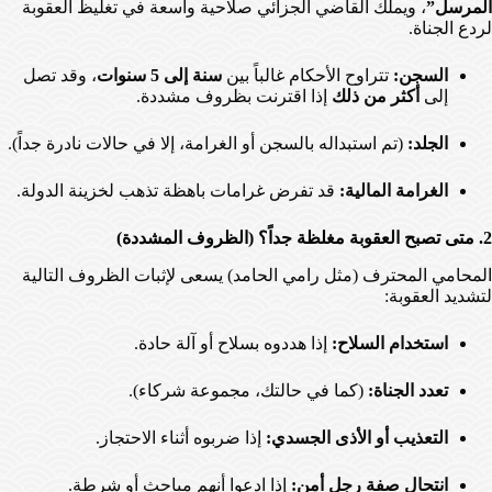
المرسل”
، ويملك القاضي الجزائي صلاحية واسعة في تغليظ العقوبة
لردع الجناة.
السجن:
تتراوح الأحكام غالباً بين
سنة إلى 5 سنوات
، وقد تصل
إلى
أكثر من ذلك
إذا اقترنت بظروف مشددة.
الجلد:
(تم استبداله بالسجن أو الغرامة، إلا في حالات نادرة جداً).
الغرامة المالية:
قد تفرض غرامات باهظة تذهب لخزينة الدولة.
2. متى تصبح العقوبة مغلظة جداً؟ (الظروف المشددة)
المحامي المحترف (مثل رامي الحامد) يسعى لإثبات الظروف التالية
لتشديد العقوبة:
استخدام السلاح:
إذا هددوه بسلاح أو آلة حادة.
تعدد الجناة:
(كما في حالتك، مجموعة شركاء).
التعذيب أو الأذى الجسدي:
إذا ضربوه أثناء الاحتجاز.
انتحال صفة رجل أمن:
إذا ادعوا أنهم مباحث أو شرطة.