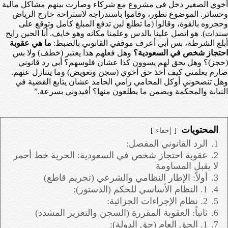
أخوي الصغير دخل في مشروع مع شركاء وصارت بينهم مشاكل مالية
وخسائر. الموضوع تطور، وقاموا باستدراجه لاستراحة خارج الرياض
وحجزوه بالقوة، وقالوا (ما تطلع لين تدفع المبلغ كامل وتوقع على
سندات). هو اتصل علينا بالدس وعلمنا مكانه وهو خايف. أنا الحين رايح
أبلغ الشرطة، بس أبي أعرف موقفي القانوني بالضبط:
ما هي عقوبة
احتجاز شخص في السعودية؟
وهل فعلهم هذا يعتبر (خطف) ولا بس
(حجز)؟ وهل يحق لهم يسوون كذا عشان فلوسهم؟ أبي رد قانوني
صارم يعلمني كيف أخذ حق أخوي (سجن وتعويض) وما يتنازل عنهم.
وهل تنصحوني أوكل المحامي رامي الحامد عشان يتابع القضية في
النيابة والمحكمة ويضمن ما يطلعون منها؟ أفيدوني بسرعة.”
المحتويات
إخفاء
1.
الرد القانوني المفصل:
2.
عقوبة احتجاز شخص في السعودية: الحرية خط أحمر
لا يقبل المساومة
3.
أولاً: الإطار النظامي والشرعي (تجريم قاطع)
4.
1. النظام الأساسي للحكم (الدستور):
5.
2. نظام الإجراءات الجزائية:
6.
ثانياً: العقوبة المقررة (السجن والتعزير المشدد)
7.
1. الحق العام (حق الدولة):