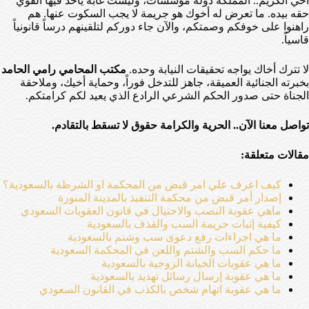
أخي الكريم.. المملكة دولة مؤسسات، وليست غابة يأخذ فيها القوي
حقه بيده. ما تعرض له أخوك هو جريمة لا يجب السكوت عنها. هم
راهنوا على خوفكم وصمتكم، والآن جاء دوركم لتلقينهم درساً قانونياً
قاسياً.
لا تترك أخاك يواجه تحقيقات النيابة وحده.
مكتب المحامي رامي الحامد
بخبرته الجنائية العميقة، جاهز للتدخل فوراً، وحماية أخيك، وملاحقة
الجناة حتى صدور الحكم الشرعي الرادع الذي يعيد لكم كرامتكم.
تواصل معنا الآن.. الحرية والكرامة حقوق لا تسقط بالتقادم.
مقالات متعلقة:
كيف اعرف علي امر قبض من المحكمة او الشرطة بالسعودية؟
إصدار أمر قبض من محكمة التنفيذ بالمدينة المنورة
ماهي عقوبة النصب والاحتيال في قانون العقوبات السعودي
كيفية إثبات جريمة السب والقذف بالسعودية
ما هي اجراءات رفع دعوى سب وشتم بالسعودية
ما حكم السب والشتم واللعن في المحكمة السعودية
ما هي عقوبات الخيانة الزوجية بالسعودية
ما هي عقوبة إرسال رسائل تهديد بالسعودية
ما هي عقوبة اتهام شخص بالكذب في القانون السعودي