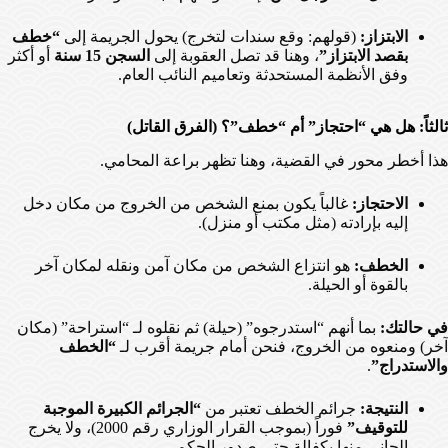
الابتزاز:
(قولهم: وقع سندات لتخرج) يحول الجريمة إلى
“خطف
بقصد الابتزاز”
، وهنا قد تصل العقوبة إلى
السجن 15 سنة
أو أكثر
وفق الأنظمة المستحدثة وتعاميم النائب العام.
ثالثاً: هل هي “احتجاز” أم “خطف”؟ (الفرق القاتل)
هذا أخطر محور في القضية، وهنا تظهر براعة المحامي.
الاحتجاز:
غالباً يكون بمنع الشخص من الخروج من مكان دخل
إليه بإرادته (مثل مكتب أو منزل).
الخطف:
هو انتزاع الشخص من مكان آمن ونقله لمكان آخر
بالقوة أو الحيلة.
في حالتك:
بما أنهم “استدرجوه” (حيلة) ثم نقلوه لـ “استراحة” (مكان
آخر) ومنعوه من الخروج، فنحن أمام جريمة أقرب لـ
“الخطف
والاستدراج”
.
النتيجة:
جرائم الخطف تعتبر من
“الجرائم الكبيرة الموجبة
للتوقيف”
فوراً (بموجب القرار الوزاري رقم 2000)، ولا يخرج
الجاني منها بكفالة حتى صدور الحكم.