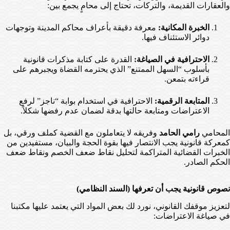
والعقارات القديمة، والتركات، تحتاج إلى محامٍ يجمع بين:
الخبرة المكانية:
معرفة دقيقة بأعراف محاكم المدينة وتوجهات
دوائر الاستئناف فيها.
الاحترافية في الصياغة:
القدرة على كتابة مذكرات قانونية
بأسلوب “السهل الممتنع” الذي يحترمه القضاة ويجبرهم على
قراءته بتمعن.
المتابعة الرقمية:
الاحترافية في استخدام بوابة “ناجز” لرفع
الاعتراضات ومتابعة حالتها بدقة لضمان عدم رفضها شكلاً.
المحامي
رامي الحامد
وفريقه لا يتعاملون مع القضية كملف ورقي، بل
كمعركة قانونية يجب الانتصار فيها بقوة الحجة والبيان، مستفيدين من
الخبرات القضائية المتراكمة لتحليل نقاط ضعف الخصم ونقاط ضعف
الحكم الصادر.
نصوص قانونية يجب أن تعرفها (السند النظامي)
لتعزيز موقفك القانوني، نورد لك بعض المواد التي يعتمد عليها مكتبنا
في صياغة الاعتراضات: