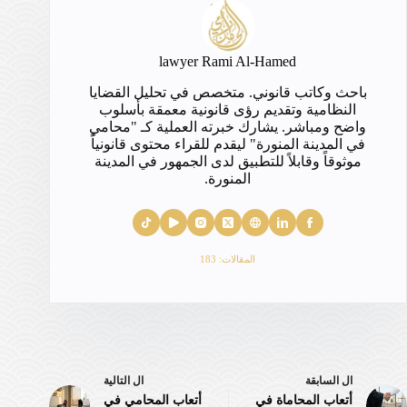
lawyer Rami Al-Hamed
باحث وكاتب قانوني. متخصص في تحليل القضايا
النظامية وتقديم رؤى قانونية معمقة بأسلوب
واضح ومباشر. يشارك خبرته العملية كـ "محامي
في المدينة المنورة" ليقدم للقراء محتوى قانونياً
موثوقاً وقابلاً للتطبيق لدى الجمهور في المدينة
المنورة.
المقالات: 183
ال
السابقة
ال
التالية
أتعاب المحاماة في
أتعاب المحامي في