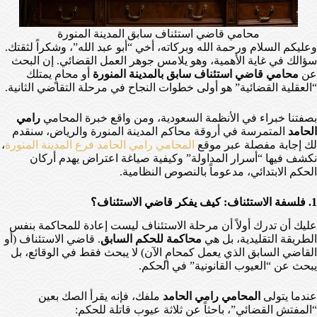
محامي قاضي استئناف سابق المدينة المنورة
وعليكم السلام ورحمة الله وبركاته، أخي “أبو عبد الله”، وشكراً لثقتك.
سؤالك في غاية الأهمية، وهو يلامس جوهر العمل القضائي. إن البحث
عن
محامي قاضي استئناف سابق بالمدينة المنورة
أو محامٍ يمتلك
“العقلية القضائية” هو أولى خطوات النجاح في مرحلة التقاضي الثانية.
بصفتنا خبراء في الأنظمة السعودية، ومن واقع خبرة المحامي
رامي
الحامد
المتمرسة في أروقة محاكم المدينة المنورة والرياض، سنقدم
لك إجابة مفصلة عبر موقع
المحامي رامي الحامد فرع المدينة المنورة
،
نكشف فيها “أسرار المداولة” وكيفية صياغة اعتراض يهدم أركان
الحكم الابتدائي، مدعوماً بالنصوص النظامية.
1. فلسفة الاستئناف: كيف يفكر قاضي الاستئناف؟
عليك أن تدرك أولاً أن مرحلة الاستئناف ليست إعادة للمحاكمة بنفس
الطريقة التقليدية، بل هي
محاكمة للحكم السابق
. قاضي الاستئناف (أو
القاضي السابق الذي يعمل كمحامٍ الآن) لا يبحث فقط في الوقائع، بل
يبحث عن “العيوب القانونية” في الحكم.
عندما يتولى
المحامي رامي الحامد
ملفك، فإنه يقرأ الصك بعين
“المفتش القضائي”، باحثاً عن ثلاثة عيوب قاتلة للحكم: