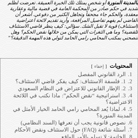
بالمدينة المنورة
أو شخص يمتلك تلك الخبرة العميقة. تعرضت لظلم
شديد في حكم صادر من المحكمة العامة في قضية مالية وعقارية
معقدة، والحكم جاء مجحفاً وتجاهل الكثير من دفوعي. أشعر أن
القاضي لم يفهم تفاصيل المرافعة، وأريد تقديم لائحة اعتراضية
(استئناف) قوية لا تقبل الشك. سؤالي: كيف ينظر قاضي الاستئناف
للقضية؟ وما هي الثغرات التي يمكن من خلالها نقض الحكم؟ وهل
تنصحني بمكتب المحامي رامي الحامد لتولي هذه المهمة الدقيقة؟”
المحتويات
إخفاء
1.
الرد القانوني المفصل
2.
1. فلسفة الاستئناف: كيف يفكر قاضي الاستئناف؟
3.
2. الإطار القانوني للاعتراض في النظام السعودي
4.
3. استراتيجية “نقض الحكم”: ماذا نكتب في اللائحة
الاعتراضية؟
5.
4. لماذا يُعد المحامي رامي الحامد الخيار الأمثل في
المدينة المنورة؟
6.
نصوص قانونية يجب أن تعرفها (السند النظامي)
7.
أسئلة شائعة (FAQ) حول الاستئناف ونقض الأحكام
8.
الخاتمة: لا تسلم بالأمر الواقع