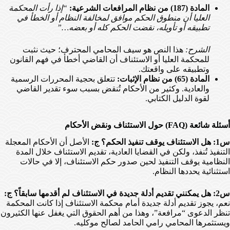
المادة (187) من نظام المرافعات الشرعية:
“إذا رأت المحكمة
العليا أن منطوق الحكم موافق لمخالفة النظام أو الخطأ في
تطبيقه أو تأويله، نقضت الحكم كله أو بعضه…”
الشرح:
هذا النص هو سيف المحامي المحترف؛ حيث نثبت
للمحكمة العليا أو الاستئناف أن القاضي أخطأ في فهم القانون
وتطبيقه على واقعتك.
المادة (65) من نظام الإثبات:
تتعلق بحجية المحررات الرسمية
والعادية. وكثير من الأحكام تُنقض بسبب سوء تقدير القاضي
لقوة الدليل الكتابي.
أسئلة شائعة (FAQ) حول الاستئناف ونقض الأحكام
س1: هل الاستئناف يوقف تنفيذ الحكم؟
ج:
الأصل أن الأحكام المعجلة
التنفيذ تُنفذ، ولكن في القضايا العادية، تقديم الاستئناف خلال المدة
النظامية يوقف التنفيذ لحين صدور حكم الاستئناف، إلا في حالات
استثنائية يحددها النظام.
س2: هل يمكنني تقديم أدلة جديدة في الاستئناف لم أقدمها سابقاً؟
ج:
نعم، يجوز تقديم أدلة جديدة أمام محكمة الاستئناف إذا كانت المحكمة
تنظر الدعوى “مرافعة”، وهذا من أهم الحقوق التي يغفل عنها الكثيرون
ويستثمرها المحامي رامي الحامد لصالح موكليه.