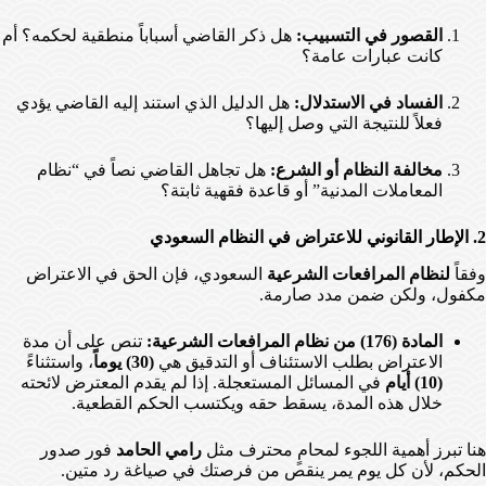
القصور في التسبيب:
هل ذكر القاضي أسباباً منطقية لحكمه؟ أم
كانت عبارات عامة؟
الفساد في الاستدلال:
هل الدليل الذي استند إليه القاضي يؤدي
فعلاً للنتيجة التي وصل إليها؟
مخالفة النظام أو الشرع:
هل تجاهل القاضي نصاً في “نظام
المعاملات المدنية” أو قاعدة فقهية ثابتة؟
2. الإطار القانوني للاعتراض في النظام السعودي
وفقاً
لنظام المرافعات الشرعية
السعودي، فإن الحق في الاعتراض
مكفول، ولكن ضمن مدد صارمة.
المادة (176) من نظام المرافعات الشرعية:
تنص على أن مدة
الاعتراض بطلب الاستئناف أو التدقيق هي
(30) يوماً
، واستثناءً
(10) أيام
في المسائل المستعجلة. إذا لم يقدم المعترض لائحته
خلال هذه المدة، يسقط حقه ويكتسب الحكم القطعية.
هنا تبرز أهمية اللجوء لمحامٍ محترف مثل
رامي الحامد
فور صدور
الحكم، لأن كل يوم يمر ينقص من فرصتك في صياغة رد متين.