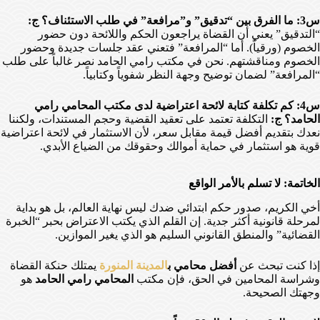
س3: ما الفرق بين “تدقيق” و”مرافعة” في طلب الاستئناف؟
ج:
“التدقيق” يعني أن القضاة يراجعون الحكم واللائحة دون حضور
الخصوم (ورقياً). أما “المرافعة” فتعني عقد جلسات جديدة وحضور
الخصوم ومناقشتهم. نحن في مكتب رامي الحامد نصر غالباً على طلب
“المرافعة” لضمان توضيح وجهة النظر شفوياً وكتابياً.
س4: كم تكلفة كتابة لائحة اعتراضية لدى مكتب المحامي رامي
الحامد؟
ج:
التكلفة تعتمد على تعقيد القضية وحجم المستندات، ولكننا
نعدك بتقديم أفضل قيمة مقابل سعر، لأن الاستثمار في لائحة اعتراضية
قوية هو استثمار في حماية أموالك وحقوقك من الضياع الأبدي.
الخاتمة: لا تسلم بالأمر الواقع
أخي الكريم، صدور حكم ابتدائي ضدك ليس نهاية العالم، بل هو بداية
لمرحلة قانونية أكثر جدية. إن القلم الذي يكتب الاعتراض بحبر “الخبرة
القضائية” والمنطق القانوني السليم هو الذي يغير الموازين.
إذا كنت تبحث عن
أفضل محامي ب
المدينة المنورة
يمتلك حنكة القضاة
وشراسة المحامين في الحق، فإن مكتب
المحامي رامي الحامد
هو
وجهتك الصحيحة.