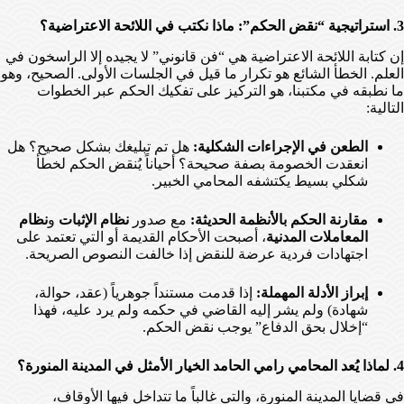
3. استراتيجية “نقض الحكم”: ماذا نكتب في اللائحة الاعتراضية؟
إن كتابة اللائحة الاعتراضية هي “فن قانوني” لا يجيده إلا الراسخون في
العلم. الخطأ الشائع هو تكرار ما قيل في الجلسات الأولى. الصحيح، وهو
ما نطبقه في مكتبنا، هو التركيز على تفكيك الحكم عبر الخطوات
التالية:
الطعن في الإجراءات الشكلية:
هل تم تبليغك بشكل صحيح؟ هل
انعقدت الخصومة بصفة صحيحة؟ أحياناً يُنقض الحكم لخطأ
شكلي بسيط يكتشفه المحامي الخبير.
مقارنة الحكم بالأنظمة الحديثة:
مع صدور
نظام الإثبات
و
نظام
المعاملات المدنية
، أصبحت الأحكام القديمة أو التي تعتمد على
اجتهادات فردية عرضة للنقض إذا خالفت النصوص الصريحة.
إبراز الأدلة المهملة:
إذا قدمت مستنداً جوهرياً (عقد، حوالة،
شهادة) ولم يشر إليه القاضي في حكمه ولم يرد عليه، فهذا
“إخلال بحق الدفاع” يوجب نقض الحكم.
4. لماذا يُعد المحامي رامي الحامد الخيار الأمثل في المدينة المنورة؟
في قضايا المدينة المنورة، والتي غالباً ما تتداخل فيها الأوقاف،