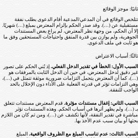
ثانيًا: موجز الوقائع
تتلخص الوقائع في أن المدعي/المدعية أقام الدعوى بطلب نفقة
مستقبلية عن (…). وقد صدر الحكم بإلزام المعترض بمبلغ (…) شهريًا.
إلا أن الحكم، من وجهة نظر المعترض، لم يراعِ بعض المستندات
الجوهرية، ولم يوازن بين قدرة المنفق واحتياجات المستحقين وفق ما
هو ثابت في ملف الدعوى.
ثالثًا: أسباب الاعتراض
السبب الأول: الخطأ في تقدير الدخل الفعلي.
إذ بُني الحكم على تصور
غير دقيق لدخل المعترض، في حين أن الدخل الثابت بالمرفقات هو
(…)، كما أن المعترض يتحمل التزامات ضرورية موثقة تتمثل في (…)،
وهي التزامات تؤثر في قدرته الفعلية على الأداء دون الإخلال بالحد
الواجب للنفقة.
السبب الثاني: إغفال مستندات مؤثرة.
قدم المعترض مستندات تتعلق
بـ (…)، ولم يظهر أثرها في أسباب الحكم. وهذه المستندات تؤثر
مباشرة في تقدير النفقة، لأنها تكشف عن (…)، ومن ثم كان من اللازم
بحثها أو بيان سبب عدم الأخذ بها.
السبب الثالث: عدم تناسب المبلغ مع الظروف الواقعية.
المبلغ