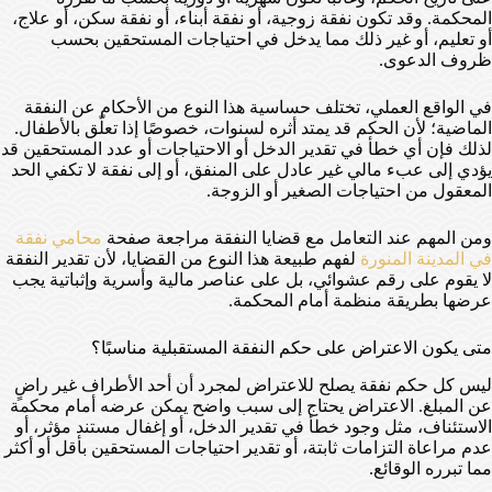
المحكمة. وقد تكون نفقة زوجية، أو نفقة أبناء، أو نفقة سكن، أو علاج،
أو تعليم، أو غير ذلك مما يدخل في احتياجات المستحقين بحسب
ظروف الدعوى.
في الواقع العملي، تختلف حساسية هذا النوع من الأحكام عن النفقة
الماضية؛ لأن الحكم قد يمتد أثره لسنوات، خصوصًا إذا تعلّق بالأطفال.
لذلك فإن أي خطأ في تقدير الدخل أو الاحتياجات أو عدد المستحقين قد
يؤدي إلى عبء مالي غير عادل على المنفق، أو إلى نفقة لا تكفي الحد
المعقول من احتياجات الصغير أو الزوجة.
ومن المهم عند التعامل مع قضايا النفقة مراجعة صفحة
محامي نفقة
في المدينة المنورة
لفهم طبيعة هذا النوع من القضايا، لأن تقدير النفقة
لا يقوم على رقم عشوائي، بل على عناصر مالية وأسرية وإثباتية يجب
عرضها بطريقة منظمة أمام المحكمة.
متى يكون الاعتراض على حكم النفقة المستقبلية مناسبًا؟
ليس كل حكم نفقة يصلح للاعتراض لمجرد أن أحد الأطراف غير راضٍ
عن المبلغ. الاعتراض يحتاج إلى سبب واضح يمكن عرضه أمام محكمة
الاستئناف، مثل وجود خطأ في تقدير الدخل، أو إغفال مستند مؤثر، أو
عدم مراعاة التزامات ثابتة، أو تقدير احتياجات المستحقين بأقل أو أكثر
مما تبرره الوقائع.