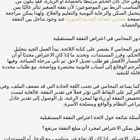
وفي حال كان الحكم مرتبطًا بالحضانة أو الزيارة، فقد يكون من
المناسب الربط بين الموضوعين؛ لأن نفقة الصغير تتأثر غالبًا بمن
يتحمل السكن والرعاية اليومية والتعليم والعلاج. ولهذا يمكن مراجعة
صفحة
محامي حضانة المدينة المنورة
عند وجود تداخل بين النفقة
والحضانة.
دور المحامي في اعتراض النفقة المستقبلية
دور المحامي لا يقتصر على كتابة اللائحة. يبدأ العمل الجيد بتحليل
الحكم، وفرز المستندات، وتحديد ما إذا كان الاعتراض مجديًا أو أن
المسار الأفضل هو طلب تعديل لاحق. ثم تأتي مرحلة الصياغة، وفيها
تُترجم الوقائع إلى أسباب قانونية مختصرة وواضحة، مع طلبات محددة
قابلة للتنفيذ.
كما يساعد المحامي في تجنب اللغة الحادة التي قد تضعف الملف، وفي
التركيز على النقاط التي تؤثر فعلاً في تقدير النفقة. فالغاية ليست
تخفيض النفقة أو زيادتها لمجرد الرغبة، بل الوصول إلى تقدير عادل
يراعي النظام والواقع ومصلحة الأسرة.
أسئلة شائعة حول لائحة اعتراض النفقة المستقبلية
هل يمكن الاعتراض لمجرد أن مبلغ النفقة مرتفع؟
يمكن الاعتراض إذا كان الارتفاع غير متناسب مع الدخل أو المستندات