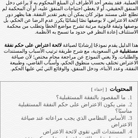
العملية. فقد يشعر أحد الأطراف أن المبلغ المحكوم به لا يراعي دخل
المنفق الحقيقي، أو لا يغطي احتياجات المنفق عليه، أو أن المحكمة لم
تطلع على مستند مؤثر كان يمكن أن يغير تقدير النفقة. هنا يظهر دور
لائحة الاعتراض، لا بوصفها نصًا إنشائيًا يكرر عدم الرضا عن الحكم، بل
بوصفها وثيقة قانونية مرتبة تشرح مواضع الخطأ وتطلب من محكمة
الاستئناف إعادة النظر في حدود ما تسمح به الأنظمة.
هذا الدليل يقدم نموذجًا إرشاديًا لصياغة
لائحة اعتراض على حكم نفقة
مستقبلية
في السعودية، مع شرح طريقة ترتيب الأسباب والمستندات
والطلبات. ولا يغني النموذج عن مراجعة محامٍ مختص؛ لأن صياغة
الاعتراض تختلف بحسب منطوق الحكم، وأسباب القاضي، وطبيعة
النفقة، وعدد الأبناء، ودخل المنفق، والوقائع التي بُني عليها الحكم.
المحتويات
إخفاء
1.
ما المقصود بالنفقة المستقبلية؟
2.
متى يكون الاعتراض على حكم النفقة المستقبلية
مناسبًا؟
3.
الأساس النظامي الذي يجب مراعاته عند صياغة
الاعتراض
4.
المستندات التي تقوي لائحة الاعتراض