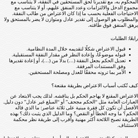
المحكوم به، مع تقديرنا لحق المستحقين في النفقة، لا يتناسب مع
مجموع الدخل والالتزامات وعدد المنفق عليهم، أو لا يتناسب مع
الاحتياجات الفعلية بحسب ما إذا كان الاعتراض من طالب النفقة.
والمطلوب هو الوصول إلى تقدير عادل ومتوازن لا يضر بالمستحق ولا
يرهق المنفق فوق طاقته.
رابعًا: الطلبات
قبول الاعتراض شكلًا لتقديمه خلال المدة النظامية.
قبوله موضوعًا، وإعادة النظر في مقدار النفقة المستقبلية.
تعديل الحكم بجعل النفقة (…) بدلًا من (…)، أو إعادة تقديرها
وفق المستندات المرفقة.
الأمر بما ترونه محققًا للعدل ومصلحة المستحقين.
كيف تُكتب أسباب الاعتراض بطريقة مقنعة؟
الاعتراض المقنع لا يهاجم الحكم بل يناقشه. لذلك يجب الابتعاد عن
العبارات العامة مثل “الحكم مجحف” أو “المبلغ غير عادل” دون دليل.
الأفضل أن تكون كل فقرة مبنية على ثلاثة عناصر: ما الذي قاله
الحكم؟ ما وجه الخطأ أو النقص؟ وما الدليل الذي يثبت ذلك؟ بهذه
الطريقة تصبح اللائحة أكثر مهنية وأقرب إلى طريقة نظر محكمة
الاستئناف.