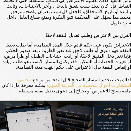
ومن المفيد كذلك تقسيم الاعتراض إلى أسباب مستقلة، حتى لا تختلط
النقاط. فإذا كان لديك سبب يتعلق بالدخل، وآخر بالاحتياجات، وثالث
بالمدة أو تاريخ الاستحقاق، فاجعل كل سبب بعنوان واضح ومرفق
محدد. هذا يسهّل على المحكمة تتبع الفكرة ويمنع ضياع الدليل داخل
سرد طويل.
الفرق بين الاعتراض وطلب تعديل النفقة لاحقًا
الاعتراض يكون على حكم قائم خلال المدة النظامية، أما طلب تعديل
النفقة فهو دعوى أو طلب لاحق عند تغير الظروف بعد صدور الحكم.
فإذا تغير دخل المنفق لاحقًا، أو زادت احتياجات الطفل، أو طرأ مرض،
أو تغيرت الحضانة أو السكن، فقد يكون المسار الأنسب هو طلب زيادة
أو إنقاص النفقة بدل الاعتراض على حكم انتهت مدته النظامية.
لذلك يجب تحديد المسار الصحيح قبل البدء. من يراجع
محامي
استشارات أحوال شخصية في المدينة المنورة
يمكنه معرفة ما إذا كان
ملفه يصلح للاعتراض أو يحتاج إلى دعوى تعديل نفقة مستقلة.