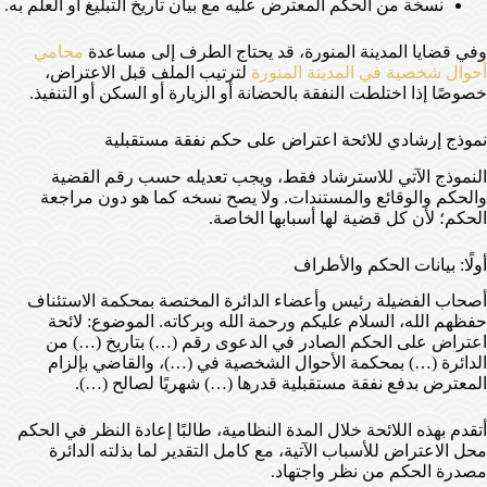
نسخة من الحكم المعترض عليه مع بيان تاريخ التبليغ أو العلم به.
وفي قضايا المدينة المنورة، قد يحتاج الطرف إلى مساعدة
محامي
أحوال شخصية في المدينة المنورة
لترتيب الملف قبل الاعتراض،
خصوصًا إذا اختلطت النفقة بالحضانة أو الزيارة أو السكن أو التنفيذ.
نموذج إرشادي للائحة اعتراض على حكم نفقة مستقبلية
النموذج الآتي للاسترشاد فقط، ويجب تعديله حسب رقم القضية
والحكم والوقائع والمستندات. ولا يصح نسخه كما هو دون مراجعة
الحكم؛ لأن كل قضية لها أسبابها الخاصة.
أولًا: بيانات الحكم والأطراف
أصحاب الفضيلة رئيس وأعضاء الدائرة المختصة بمحكمة الاستئناف
حفظهم الله، السلام عليكم ورحمة الله وبركاته. الموضوع: لائحة
اعتراض على الحكم الصادر في الدعوى رقم (…) بتاريخ (…) من
الدائرة (…) بمحكمة الأحوال الشخصية في (…)، والقاضي بإلزام
المعترض بدفع نفقة مستقبلية قدرها (…) شهريًا لصالح (…).
أتقدم بهذه اللائحة خلال المدة النظامية، طالبًا إعادة النظر في الحكم
محل الاعتراض للأسباب الآتية، مع كامل التقدير لما بذلته الدائرة
مصدرة الحكم من نظر واجتهاد.