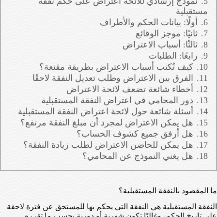
5.
نموذج إرشادي للائحة اعتراض على حكم نفقة
مستقبلية
6.
أولًا: بيانات الحكم والأطراف
7.
ثانيًا: موجز الوقائع
8.
ثالثًا: أسباب الاعتراض
9.
رابعًا: الطلبات
10.
كيف تُكتب أسباب الاعتراض بطريقة مقنعة؟
11.
الفرق بين الاعتراض وطلب تعديل النفقة لاحقًا
12.
أخطاء شائعة تضعف لائحة الاعتراض
13.
دور المحامي في اعتراض النفقة المستقبلية
14.
أسئلة شائعة حول لائحة اعتراض النفقة المستقبلية
15.
هل يمكن الاعتراض لمجرد أن مبلغ النفقة مرتفع؟
16.
هل أرفق جميع كشوف الحساب؟
17.
هل يمكن للحاضن الاعتراض لطلب زيادة النفقة؟
18.
هل يغني النموذج عن المحامي؟
ما المقصود بالنفقة المستقبلية؟
النفقة المستقبلية هي النفقة التي يحكم بها للمستحق عن فترة لاحقة
على تاريخ الحكم، وغالبًا تكون شهرية أو دورية بحسب ما تقرره